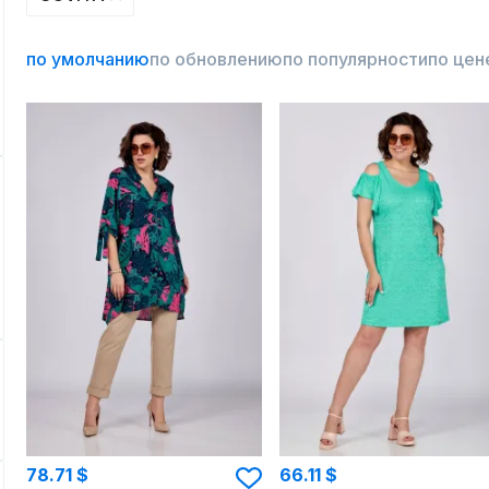
по умолчанию
по обновлению
по популярности
по цен
78.71 $
66.11 $