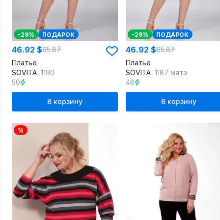
-29%
ПОДАРОК
-29%
ПОДАРОК
46.92 $
46.92 $
65.87
65.87
Платье
Платье
SOVITA
1190
SOVITA
1187 мята
50
48
В корзину
В корзину
%