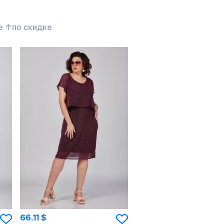
е ↑
по скидке
66.11 $