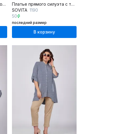
Платье на каждый день с коротким рукавом и нагрудными вытачками
Платье прямого силуэта с трикотажной подкладкой и свободным кроем
SOVITA
1190
50
последний размер
В корзину