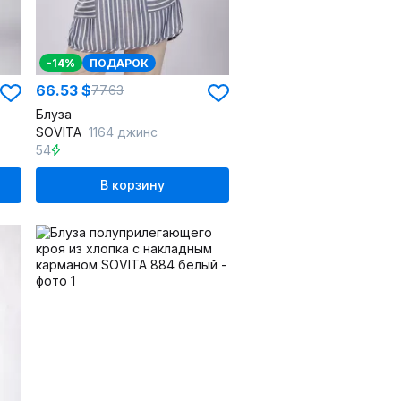
-14%
ПОДАРОК
66.53 $
77.63
Блуза
SOVITA
1164 джинс
54
В корзину