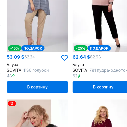
-15%
ПОДАРОК
-25%
ПОДАРОК
53.09 $
62.64 $
62.24
82.98
Блуза
Блуза
SOVITA
1186 голубой
SOVITA
781 пудра-одното
48
62
В корзину
В корзину
%