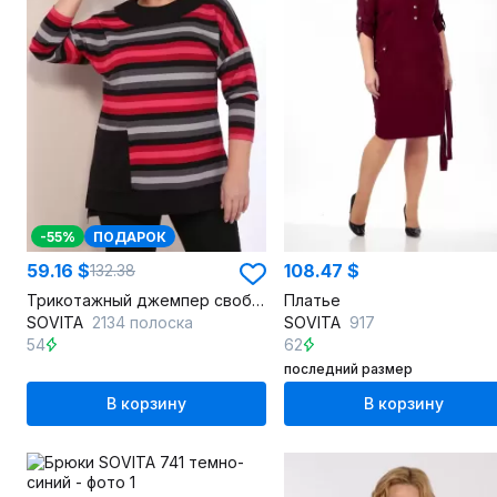
-55%
ПОДАРОК
59.16 $
108.47 $
132.38
Трикотажный джемпер свободного скина со спущенным плечом
Платье
SOVITA
2134 полоска
SOVITA
917
54
62
последний размер
В корзину
В корзину