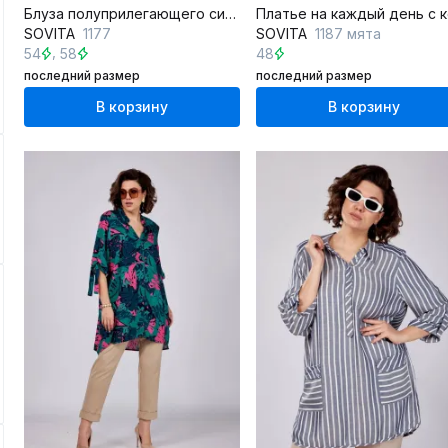
Блуза полуприлегающего силуэта с короткими рукавами из текстиля
SOVITA
1177
SOVITA
1187 мята
,
54
58
48
последний размер
последний размер
В корзину
В корзину