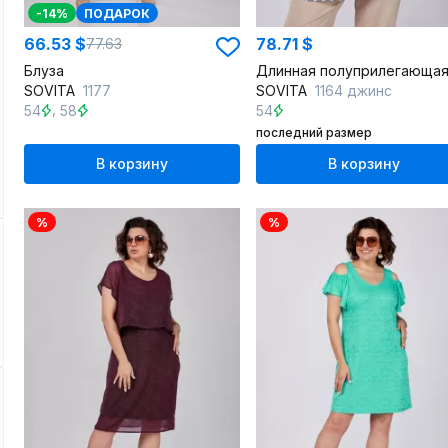
-14%
ПОДАРОК
66.53 $
78.71 $
77.63
Блуза
SOVITA
1177
SOVITA
1164 джинс
,
54
58
54
последний размер
В корзину
В корзину
%
%