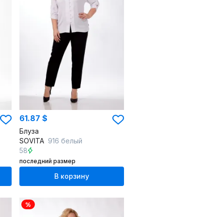
61.87 $
Блуза
SOVITA
916 белый
58
последний размер
В корзину
%