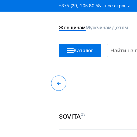
+375 (29) 205 80 58 - все страны
Женщинам
Мужчинам
Детям
Каталог
23
SOVITA