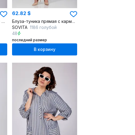
62.82 $
Длинная полуприлегающая блуза из текстиля с накладными карманами
Блуза-туника прямая с карманами и воротником-стойкой
SOVITA
1186 голубой
48
последний размер
В корзину