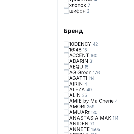
хлопок
7
шифон
2
Бренд
10DENCY
42
16:48
15
ACCENT
160
ADARIN
31
AEQU
15
AG Green
176
AGATTI
114
AIRIN
4
ALEZA
49
ALIN
35
AMIE by Ma Сherie
4
AMORI
359
AMUARt
130
ANASTASIA MAK
114
ANIDEN
71
ANNETE
1505