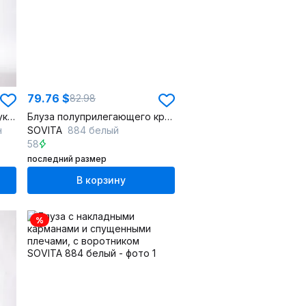
79.76 $
82.98
Блуза прямого силуэта с рукавами и имитацией воротника
Блуза полуприлегающего кроя из хлопка с накладным карманом
н
SOVITA
884 белый
58
последний размер
В корзину
%