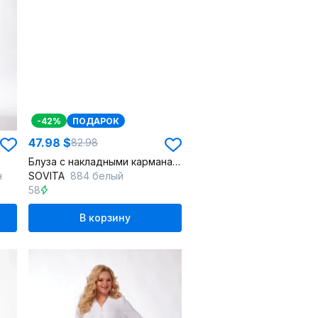
-42%
ПОДАРОК
47.98 $
82.98
Блуза с накладными карманами и спущенными плечами, с воротником
н
SOVITA
884 белый
58
В корзину