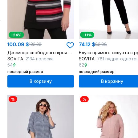
-24%
-11%
100.09 $
74.12 $
132.38
82.98
Джемпер свободного кроя с длинным рукавом из трикотажа
SOVITA
2134 полоска
SOVITA
781 пудра-одното
54
62
последний размер
последний размер
В корзину
В корзину
%
%