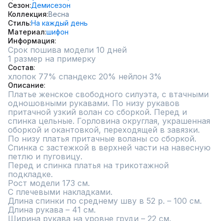
Сезон
Демисезон
Коллекция
Весна
Стиль
На каждый день
Материал
шифон
Информация
Срок пошива модели 10 дней
1 размер на примерку
Состав
хлопок 77% спандекс 20% нейлон 3%
Описание
Платье женское свободного силуэта, с втачными 
одношовными рукавами. По низу рукавов 
притачной узкий волан со сборкой. Перед и 
спинка цельные. Горловина округлая, украшенная 
оборкой и окантовкой, переходящей в завязки. 
По низу платья притачные воланы со сборкой. 
Спинка с застежкой в верхней части на навесную 
петлю и пуговицу. 

Перед и спинка платья на трикотажной 
подкладке.

Рост модели 173 см.

С плечевыми накладками.

Длина спинки по среднему шву в 52 р. – 100 см.

Длина рукава – 41 см.

Ширина рукава на уровне груди – 22 см.
