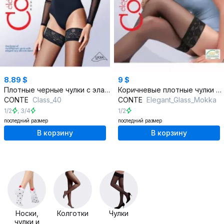
8.89 $
9 $
Плотные черные чулки с эластичной резинкой
Коричневые плотные чулки из мультифиламента
CONTE
Class_40
CONTE
Elegant_Glass_Mokka
1/2
,
3/4
1/2
последний размер
последний размер
В корзину
В корзину
Носки,
Колготки
Чулки
чулки и