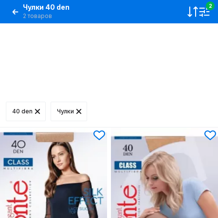
Чулки 40 den
2
2 товаров
40 den
Чулки