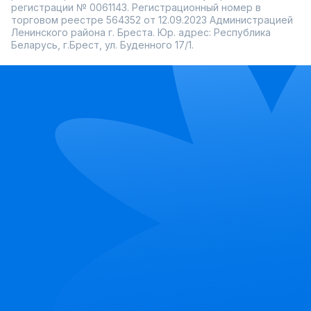
регистрации № 0061143. Регистрационный номер в
торговом реестре 564352 от 12.09.2023 Администрацией
Ленинского района г. Бреста. Юр. адрес: Республика
Беларусь, г.Брест, ул. Буденного 17/1.