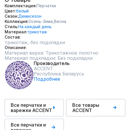
Комплектация
Перчатки
Цвет
белый
Сезон
Демисезон
Коллекция
Осень-Зима,
Весна
Стиль
На каждый день
Материал
трикотаж
Состав
трикотаж, без подкладки
Описание
Материал верха: Трикотажное полотно

Материал подкладки: Без подкладки
Производитель
ACCENT
Республика Беларусь
Подробнее
Все перчатки и
Все товары
варежки ACCENT
ACCENT
Все перчатки и
варежки