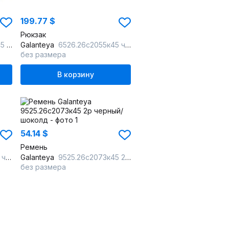
199.77 $
Рюкзак
ный
Galanteya
6526.26с2055к45 черный/коричн
без размера
В корзину
54.14 $
Ремень
рый
Galanteya
9525.26с2073к45 2р черный/шоколд
без размера