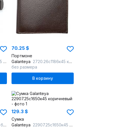
70.25 $
Портмоне
ейн
Galanteya
2720.26с1186к45 коричневый
без размера
В корзину
129.3 $
Сумка
жий
Galanteya
22907.25с1650к45 коричневый