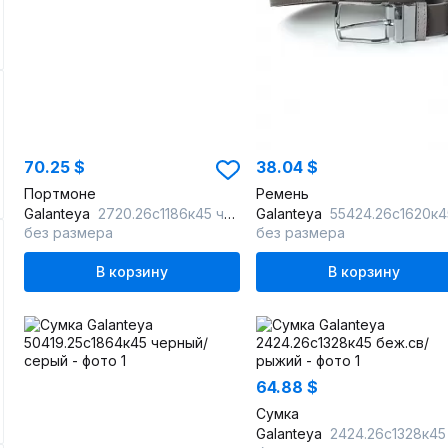
70.25 $
38.04 $
Портмоне
Ремень
Galanteya
2720.26с1186к45 черный
Galanteya
55424.26с1620к45 2р серкор/коф
без размера
без размера
В корзину
В корзину
64.88 $
Сумка
Galanteya
2424.26с1328к45 беж.св/ры