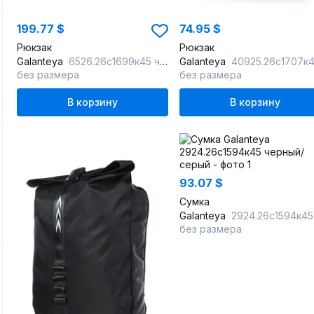
199.77 $
74.95 $
Рюкзак
Рюкзак
Galanteya
6526.26с1699к45 черный/коричн
Galanteya
40925.26с1707к45 чер
без размера
без размера
В корзину
В корзину
93.07 $
Сумка
Galanteya
2924.26с1594к45 черный/се
без размера