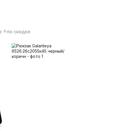
е ↑
по скидке