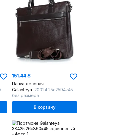
151.44 $
Папка деловая
ый
Galanteya
20024.25с2594к45 коричневый
без размера
В корзину