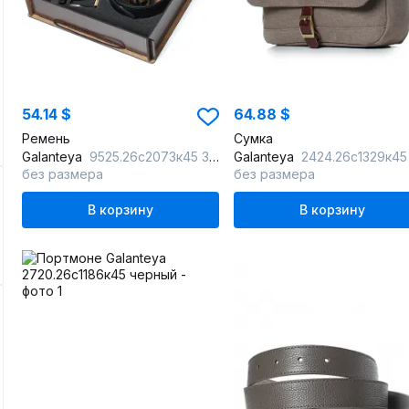
54.14 $
64.88 $
Ремень
Сумка
Galanteya
9525.26с2073к45 3р черный/шоколд
Galanteya
2424.26с1329к45 кофе/кори
без размера
без размера
В корзину
В корзину