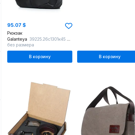
95.07 $
Рюкзак
Galanteya
39225.26с1301к45 черный
без размера
В корзину
В корзину