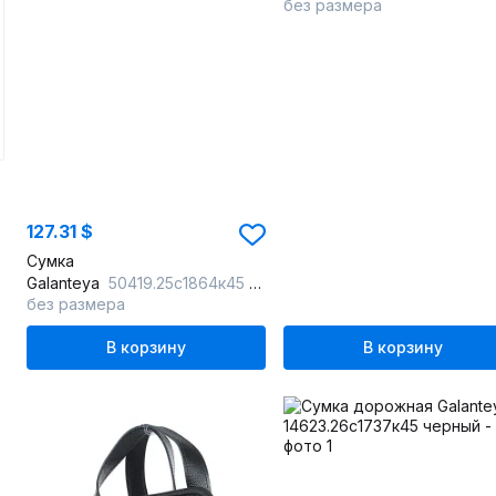
без размера
127.31 $
Сумка
Galanteya
50419.25с1864к45 черный/серый
без размера
В корзину
В корзину