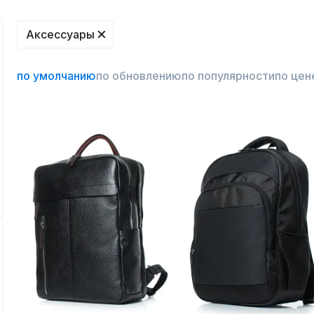
Аксессуары
по умолчанию
по обновлению
по популярности
по цен