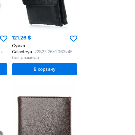
121.26 $
Сумка
чн
Galanteya
22823.26с2063к45 черный/серый
без размера
В корзину