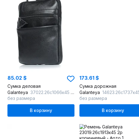
85.02 $
173.61 $
Сумка деловая
Сумка дорожная
Galanteya
37022.26с1066к45 черный
Galanteya
14623.26с1737к45 черн
без размера
без размера
В корзину
В корзину