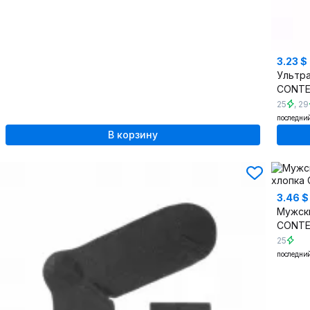
3.23 $
CONT
25
,
29
последни
В корзину
3.46 $
CONT
25
последни