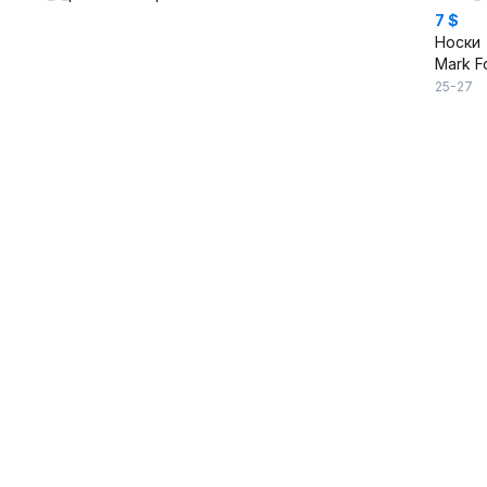
7 $
Носки
Mark F
25-27