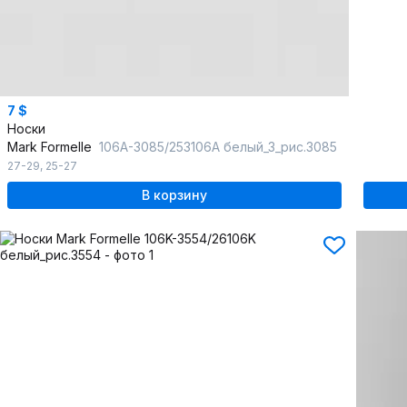
7 $
Носки
Mark Formelle
106A-3085/253106A белый_3_рис.3085
27-29
,
25-27
В корзину