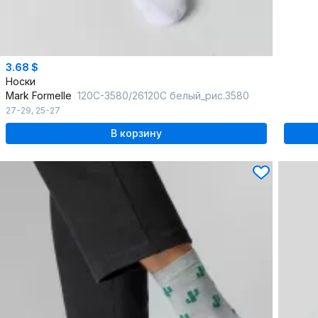
3.68 $
Носки
Mark Formelle
120C-3580/26120C белый_рис.3580
27-29
,
25-27
В корзину