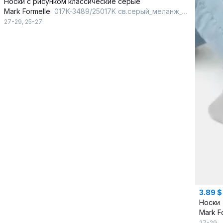
Носки с рисунком классические серые
Mark Formelle
017K-3489/25017K св.серый_меланж_рис.3489
27-29
,
25-27
3.89 $
Носки
Mark F
27-29