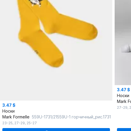
3.47 $
Носки
Mark F
3.47 $
27-29
,
Носки
Mark Formelle
559U-1731/21559U-1 горчичный_рис.1731
23-25
,
27-29
,
25-27