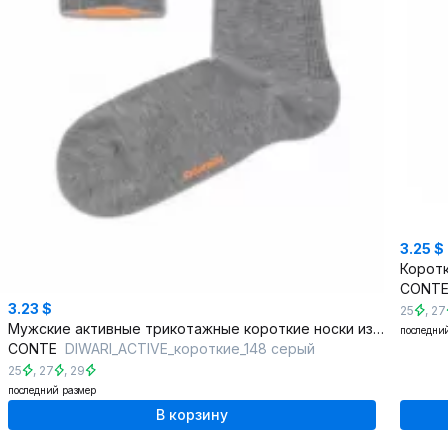
3.25 $
CONT
3.23 $
25
,
27
Мужские активные трикотажные короткие носки из хлопка
последни
CONTE
DIWARI_ACTIVE_короткие_148 серый
25
,
27
,
29
последний размер
В корзину