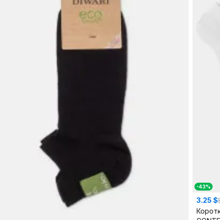
-43%
3.25 $