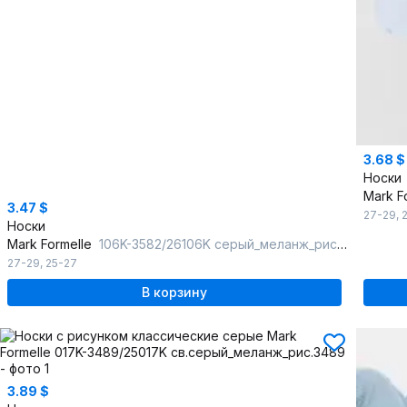
3.68 $
Носки
Mark F
3.47 $
27-29
,
Носки
Mark Formelle
106K-3582/26106K серый_меланж_рис.3582
27-29
,
25-27
В корзину
3.89 $