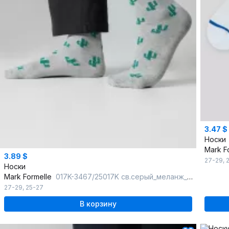
3.47 $
Носки
Mark F
3.89 $
27-29
,
Носки
Mark Formelle
017K-3467/25017K св.серый_меланж_рис.3467
27-29
,
25-27
В корзину