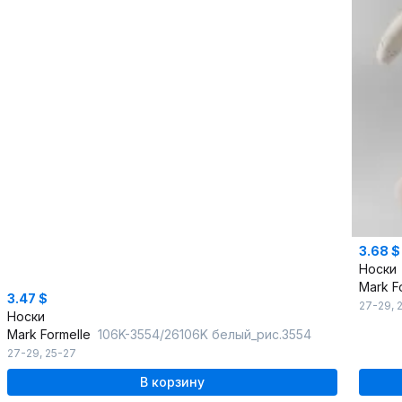
3.68 $
Носки
Mark F
3.47 $
27-29
,
Носки
Mark Formelle
106K-3554/26106K белый_рис.3554
27-29
,
25-27
В корзину