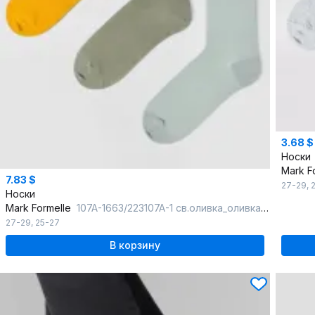
3.68 $
Носки
Mark F
7.83 $
27-29
,
Носки
Mark Formelle
107A-1663/223107A-1 св.оливка_оливка_горчичный_рис.1663
27-29
,
25-27
В корзину