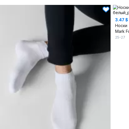
3.47 $
Носки
Mark F
25-27