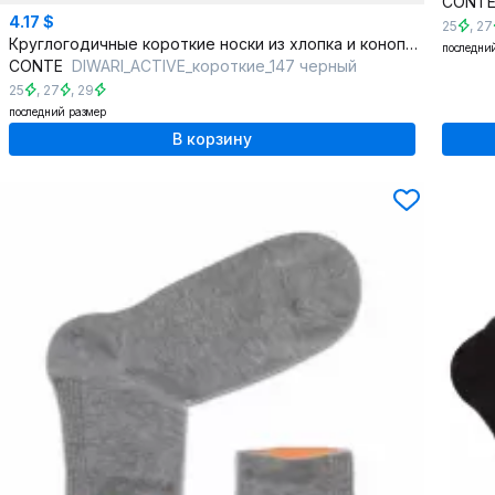
CONT
4.17 $
25
,
27
Круглогодичные короткие носки из хлопка и конопли для чувствительной кожи
последни
CONTE
DIWARI_ACTIVE_короткие_147 черный
25
,
27
,
29
последний размер
В корзину