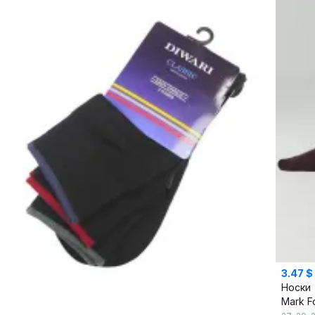
3.47 $
Носки
Mark F