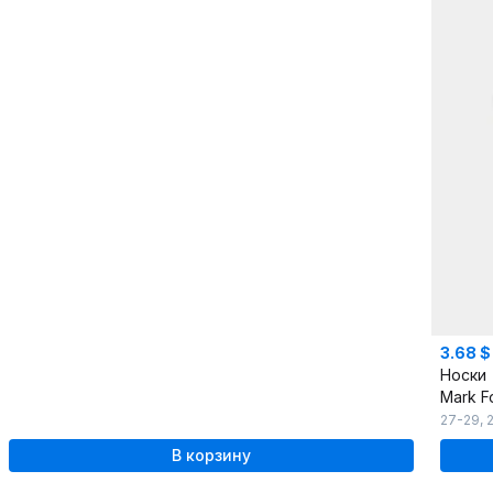
3.68 $
Носки
Mark F
27-29
,
В корзину