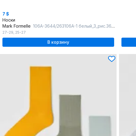
7 $
Носки
Mark Formelle
106A-3644/263106A-1 белый_3_рис.3644
27-29
,
25-27
В корзину