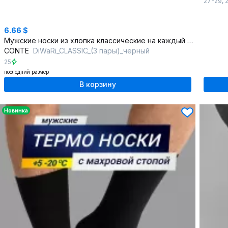
27-29
,
6.66 $
Мужские носки из хлопка классические на каждый день 3 пары
CONTE
DiWaRi_CLASSIC_(3 пары)_черный
25
последний размер
В корзину
Новинка