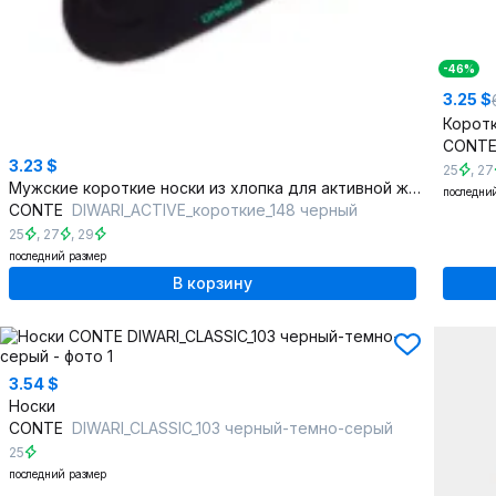
-46%
3.25 $
CONT
3.23 $
25
,
27
Мужские короткие носки из хлопка для активной жизни
последни
CONTE
DIWARI_ACTIVE_короткие_148 черный
25
,
27
,
29
последний размер
В корзину
3.54 $
Носки
CONTE
DIWARI_CLASSIC_103 черный-темно-серый
25
последний размер