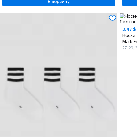
В корзину
3.47 $
Носки
Mark F
27-29
,