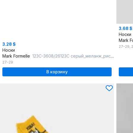
3.68 $
Носки
Mark F
3.28 $
27-29
,
Носки
Mark Formelle
123C-3608/26123C серый_меланж_рис.3608
27-29
В корзину