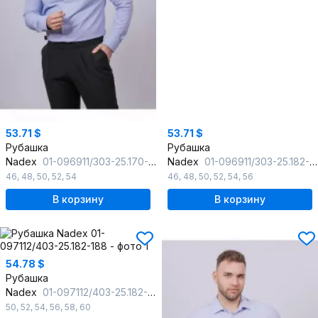
53.71 $
53.71 $
Рубашка
Рубашка
Nadex
01-096911/303-25.170-176
Nadex
01-096911/303-25.182-188
46
,
48
,
50
,
52
,
54
46
,
48
,
50
,
52
,
54
,
56
В корзину
В корзину
54.78 $
Рубашка
Nadex
01-097112/403-25.182-188
50
,
52
,
54
,
56
,
58
,
60