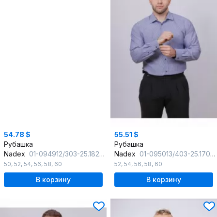
54.78 $
55.51 $
Рубашка
Рубашка
Nadex
01-094912/303-25.182-188
Nadex
01-095013/403-25.170-176 сине-белый
50
,
52
,
54
,
56
,
58
,
60
52
,
54
,
56
,
58
,
60
В корзину
В корзину