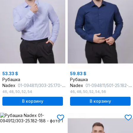
53.33 $
59.83 $
Рубашка
Рубашка
Nadex
01-094811/303-25.170-176
Nadex
01-094811/501-25.182-188
46
,
48
,
50
,
52
,
54
46
,
48
,
50
,
52
,
54
,
56
В корзину
В корзину