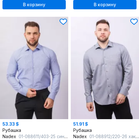
В корзину
В корзину
53.33 $
51.91 $
Рубашка
Рубашка
Nadex
01-088611/403-25 сине-белый
Nadex
01-088912/220-26 хаки_меланж