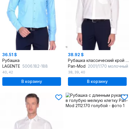
36.51 $
38.92 $
Рубашка
Рубашка классический крой из хлопка для деловых образов
LAGENTE
5006.182-188
Pan-Mod
2001/1.170 молочный
40
,
42
38
,
39
,
40
В корзину
В корзину