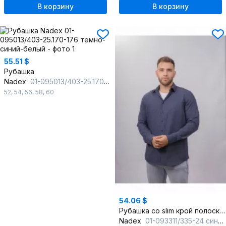
В корзину
В корзину
55.51 $
Рубашка
Nadex
01-095013/403-25.170-176 темно-синий-белый
52
,
54
,
56
,
58
,
60
54.06 $
Рубашка со slim крой полоска классическая для делового образа
Nadex
01-093311/335-24 сине-голубой