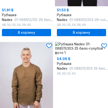
51.91 $
51.53 $
Рубашка
Рубашка
Nadex
01-088812/132-26 белый
Nadex
01-088912/203-26 голубой
48
,
50
,
52
,
54
,
56
,
60
48
,
50
,
52
,
54
,
56
,
60
В корзину
В корзину
54.06 $
Рубашка
Nadex
01-088511/303-25 бело-голубой
46
,
50
,
52
,
54