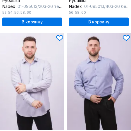
Рубашка
Рубашка
Nadex
01-095013/203-26 темно-синий
Nadex
01-095013/403-26 бело-черный
52
,
54
,
56
,
58
,
60
56
,
58
,
60
В корзину
В корзину