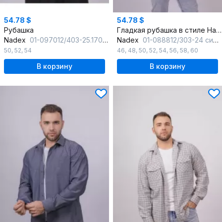
54.78 $
54.78 $
Рубашка
Гладкая рубашка в стиле На каждый день с карманом
Nadex
01-097012/403-25.170-176
Nadex
01-088812/303-24 сине-белый
50
,
52
,
54
46
,
48
,
50
,
52
,
54
,
56
,
58
,
60
В корзину
В корзину