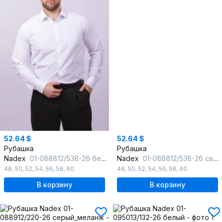
52.64 $
52.64 $
Рубашка
Рубашка
Nadex
01-088812/538-26 белый
Nadex
01-088812/538-26 светло-голубой
48
,
50
,
52
,
54
,
56
,
58
,
60
48
,
50
,
52
,
54
,
56
,
58
,
60
В корзину
В корзину