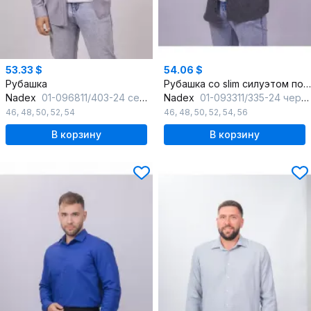
53.33 $
54.06 $
Рубашка
Рубашка со slim силуэтом полоска классическая для офисного стиля
Nadex
01-096811/403-24 серо-коричневый
Nadex
01-093311/335-24 черно-серый
46
,
48
,
50
,
52
,
54
46
,
48
,
50
,
52
,
54
,
56
В корзину
В корзину