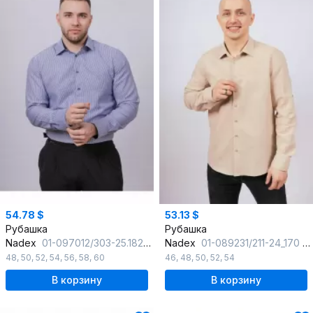
54.78 $
53.13 $
Рубашка
Рубашка
Nadex
01-097012/303-25.182-188
Nadex
01-089231/211-24_170 натуральный
48
,
50
,
52
,
54
,
56
,
58
,
60
46
,
48
,
50
,
52
,
54
В корзину
В корзину