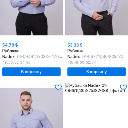
54.78 $
53.33 $
Рубашка
Рубашка
Nadex
01-094912/303-25.170-176
Nadex
01-097711/403-25.170-176
48
,
50
,
52
,
54
,
56
46
,
48
,
50
,
52
,
54
В корзину
В корзину