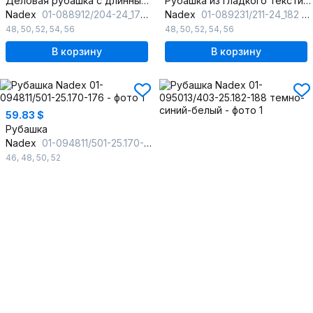
Деловая рубашка с длинным рукавом и классическим воротником
Рубашка из гладкого текстиля с классическим воротником
Nadex
01-088912/204-24_170 голубой
Nadex
01-089231/211-24_182 натуральный
48
,
50
,
52
,
54
,
56
48
,
50
,
52
,
54
,
56
В корзину
В корзину
59.83 $
Рубашка
Nadex
01-094811/501-25.170-176
46
,
48
,
50
,
52