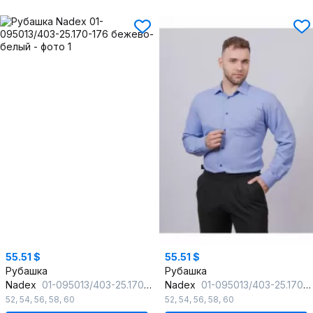
55.51 $
55.51 $
Рубашка
Рубашка
Nadex
01-095013/403-25.170-176 бежево-белый
Nadex
01-095013/403-25.170-176 сине-голубой
52
,
54
,
56
,
58
,
60
52
,
54
,
56
,
58
,
60