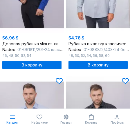
56.96 $
54.78 $
Деловая рубашка slim из хлопка с классическим воротником
Рубашка в клетку классический крой для делового образа
Nadex
01-061811/201-24 классический_синий_мини-оксфоррд
Nadex
01-088812/403-24 бежево-сине-белый
46
,
48
,
50
,
52
,
54
48
,
50
,
52
,
54
,
56
,
58
,
60
В корзину
В корзину
Каталог
Избранное
Главная
Корзина
Профиль