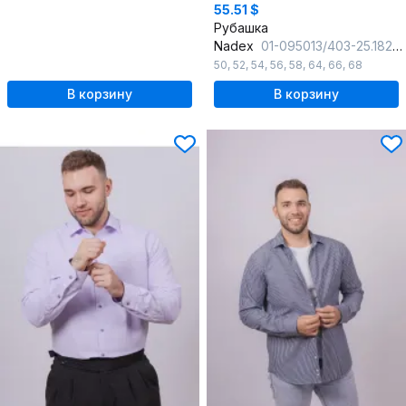
55.51 $
Рубашка
Nadex
01-095013/403-25.182-188 темно-синий-белый
50
,
52
,
54
,
56
,
58
,
64
,
66
,
68
В корзину
В корзину