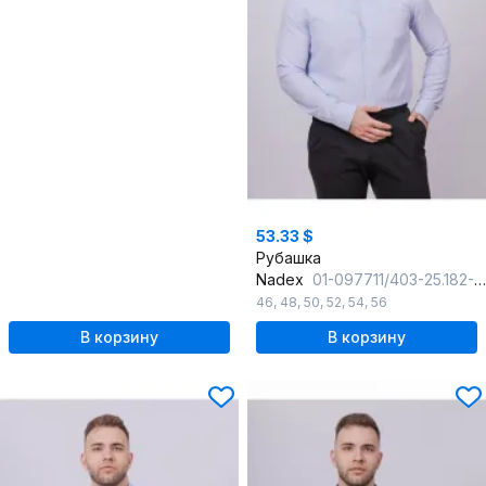
53.33 $
Рубашка
Nadex
01-097711/403-25.182-188
46
,
48
,
50
,
52
,
54
,
56
В корзину
В корзину