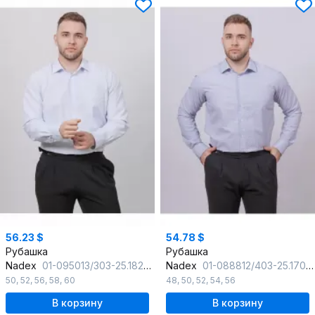
56.23 $
54.78 $
Рубашка
Рубашка
Nadex
01-095013/303-25.182-188
Nadex
01-088812/403-25.170-176
50
,
52
,
56
,
58
,
60
48
,
50
,
52
,
54
,
56
В корзину
В корзину