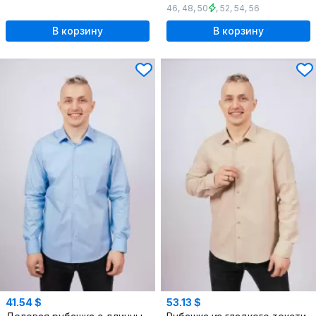
46
,
48
,
50
,
52
,
54
,
56
В корзину
В корзину
41.54 $
53.13 $