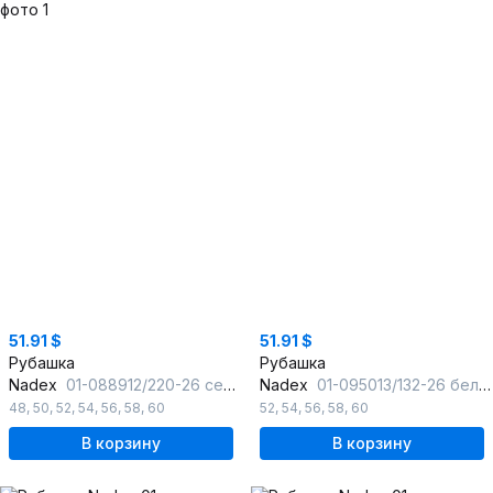
51.91 $
51.91 $
Рубашка
Рубашка
Nadex
01-088912/220-26 серый_меланж
Nadex
01-095013/132-26 белый
48
,
50
,
52
,
54
,
56
,
58
,
60
52
,
54
,
56
,
58
,
60
В корзину
В корзину