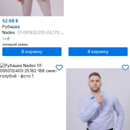
52.68 $
Рубашка
Nadex
01-081832/210-24_170 темно-зеленый
54
последний размер
В корзину
В корзину