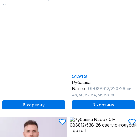
41
51.91 $
Рубашка
Nadex
01-088912/220-26 синий_меланж
48
,
50
,
52
,
54
,
56
,
58
,
60
В корзину
В корзину