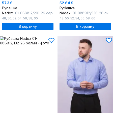
57.3 $
52.64 $
Рубашка
Рубашка
Nadex
01-088812/201-26 серый_самре
Nadex
01-088912/538-26 сине-белый
48
,
50
,
52
,
54
,
56
,
58
,
60
48
,
50
,
52
,
54
,
56
,
58
,
60
В корзину
В корзину