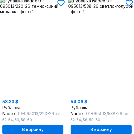
53.33 $
54.06 $
Рубашка
Рубашка
Nadex
01-095013/220-26 темно-синий меланж
Nadex
01-095013/538-26 светло-голубой
52
,
54
,
56
,
58
,
60
52
,
54
,
56
,
58
,
60
В корзину
В корзину