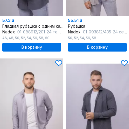
57.3 $
55.51 $
Гладкая рубашка с одним карманом и классическим воротником
Рубашка
Nadex
01-088912/201-24 темно-серый
Nadex
01-093812/435-24 серо-черный
46
,
48
,
50
,
52
,
54
,
56
,
58
,
60
50
,
52
,
54
,
56
,
58
В корзину
В корзину