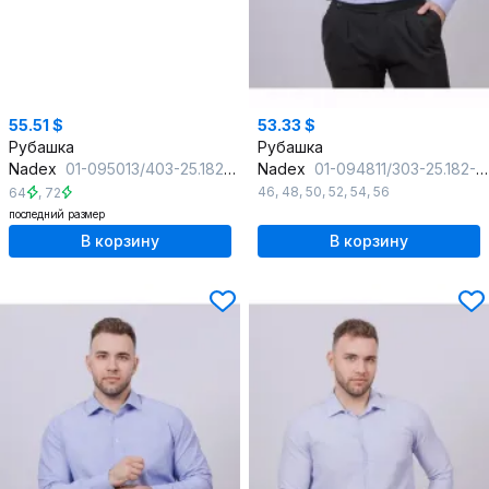
55.51 $
53.33 $
Рубашка
Рубашка
Nadex
01-095013/403-25.182-188 сине-голубой
Nadex
01-094811/303-25.182-188
46
,
48
,
50
,
52
,
54
,
56
64
,
72
последний размер
В корзину
В корзину