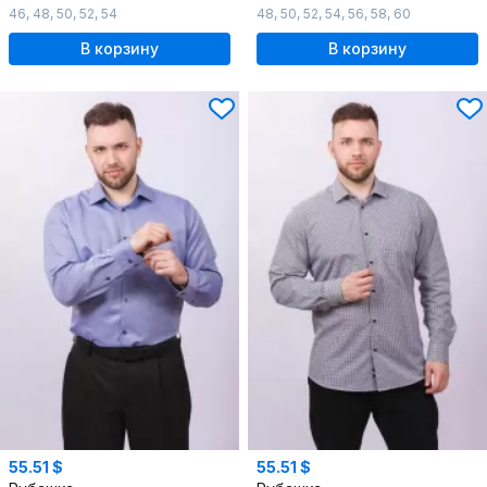
46
,
48
,
50
,
52
,
54
48
,
50
,
52
,
54
,
56
,
58
,
60
В корзину
В корзину
55.51 $
55.51 $