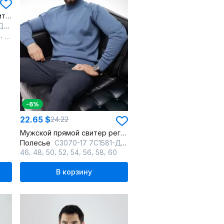
Демисезонный вязаный свитер с двойным воротником стойкой
вый
,
2
64
-6%
22.65 $
24.22
Мужской прямой свитер реглан с отложным воротником
Полесье
С3070-17 7С1581-Д43 170,176 габардин
,
,
,
,
,
,
,
46
48
50
52
54
56
58
60
В корзину