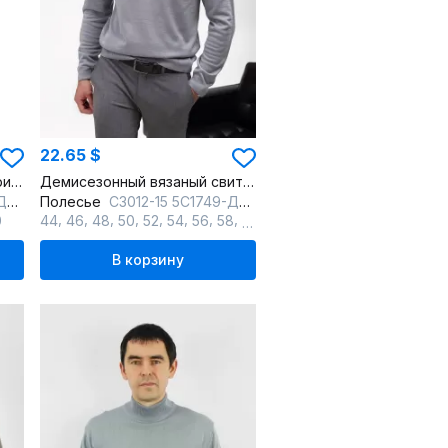
22.65 $
Демисезонный бежевый трикотажный свитер с длинным рукавом
Демисезонный вязаный свитер с двойным воротником стойкой
на
Полесье
С3012-15 5С1749-Д43 170,176 серый
,
,
,
,
,
,
,
,
0
44
46
48
50
52
54
56
58
60
В корзину