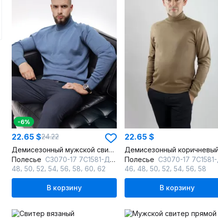
-6%
22.65 $
22.65 $
24.22
Демисезонный мужской свитер прямого силуэта с воротником
Полесье
С3070-17 7С1581-Д43 182,188 габардин
Полесье
С3070-17 7С1581-Д43 170,176 льняной_те
,
,
,
,
,
,
,
,
,
,
,
,
,
48
50
52
54
56
58
60
62
46
48
50
52
54
56
58
В корзину
В корзину