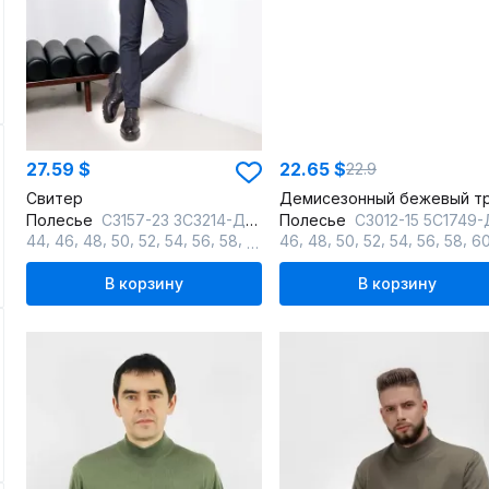
27.59 $
22.65 $
22.9
Свитер
Полесье
С3157-23 3С3214-Д43 170,176 м.синий
Полесье
С3012-15 5С1749-Д43 170,176 св.дю
,
,
,
,
,
,
,
,
,
,
,
,
,
,
,
,
44
46
48
50
52
54
56
58
60
62
46
48
50
52
54
56
58
6
В корзину
В корзину