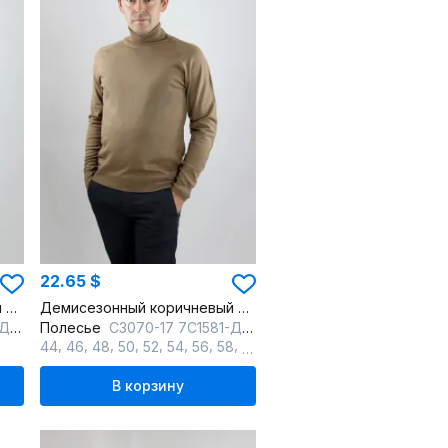
22.65 $
Демисезонный коричневый мужской свитер с воротником-лодочкой
Демисезонный коричневый мужской свитер с воротником-ложкой
мный
Полесье
С3070-17 7С1581-Д43 182,188 льняной_темный
,
,
,
,
,
,
,
,
44
46
48
50
52
54
56
58
60
В корзину