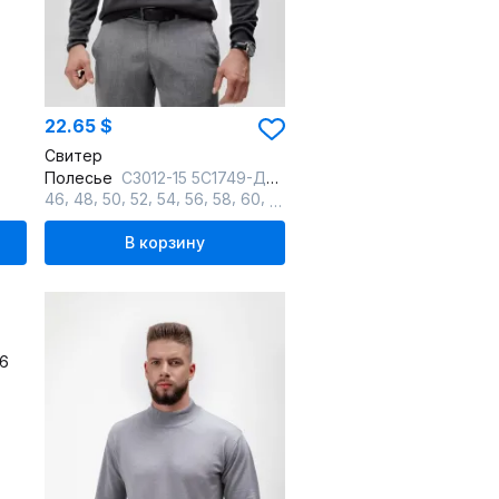
22.65 $
Свитер
Полесье
С3012-15 5С1749-Д43 182,188 дипломат
,
,
,
,
,
,
,
,
,
46
48
50
52
54
56
58
60
62
64
В корзину