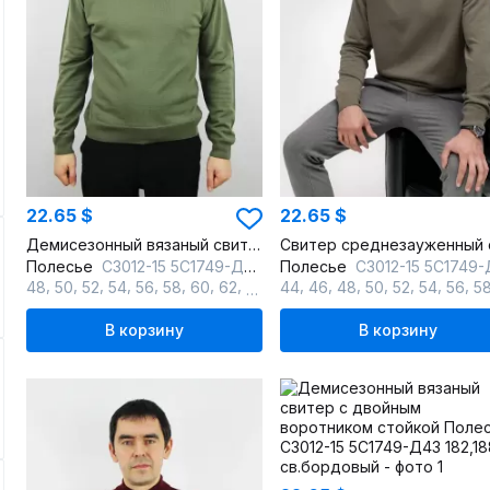
22.65 $
22.65 $
Демисезонный вязаный свитер с двойным воротником стойкой
Полесье
С3012-15 5С1749-Д43 182,188 полынь
Полесье
С3012-15 5С1749-Д43 170,176 полы
,
,
,
,
,
,
,
,
,
,
,
,
,
,
,
48
50
52
54
56
58
60
62
64
44
46
48
50
52
54
56
5
В корзину
В корзину