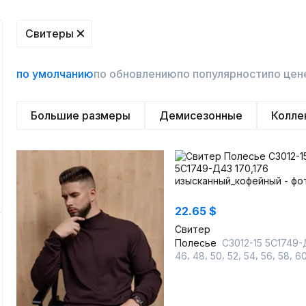
Свитеры
по умолчанию
по обновлению
по популярности
по цен
Большие размеры
Демисезонные
Колле
22.65 $
Свитер
Полесье
С3012-15 5С1749-Д43 170,176 изысканный_кофей
,
,
,
,
,
,
,
46
48
50
52
54
56
58
6