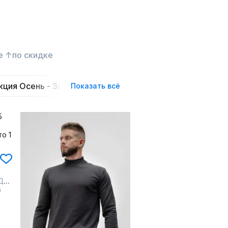
е ↑
по скидке
кция Осень - Зима
Повседневные
Трикотажны
Показать всё
ный
0