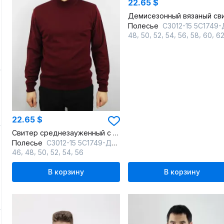
22.65 $
Полесье
С3012-15 5С1749-Д43 182,188 св.бордо
,
,
,
,
,
,
,
48
50
52
54
56
58
60
6
22.65 $
Свитер среднезауженный с длинным рукавом из трикотажа, с воротником-стойкой
Полесье
С3012-15 5С1749-Д43 170,176 св.бордовый
,
,
,
,
,
46
48
50
52
54
56
В корзину
В корзину