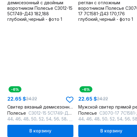
-6%
-6%
22.65 $
22.65 $
24.22
24.22
Свитер вязаный демисезонный с двойным воротником
Полесье
С3012-15 5С1749-Д43 182,188 глубокий_черный
Полесье
С3070-17 7С1581-Д43 170,176 глубокий_че
,
,
,
,
,
,
,
,
,
,
,
,
,
,
,
,
,
44
46
48
50
52
54
56
58
60
62
44
64
46
48
50
52
54
56
5
В корзину
В корзину