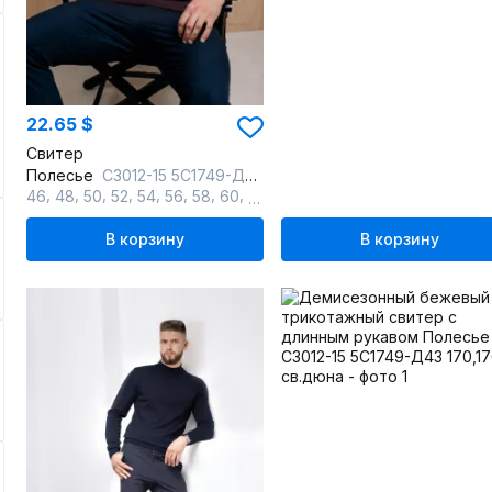
22.65 $
Свитер
Полесье
С3012-15 5С1749-Д43 182,188 изысканный_кофейный
,
,
,
,
,
,
,
,
,
46
48
50
52
54
56
58
60
62
64
В корзину
В корзину