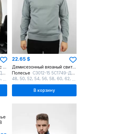
22.65 $
Свитер среднезауженный с длинным рукавом из трикотажа, с воротником-стойкой
Демисезонный вязаный свитер с двойным воротником стойкой
нь
Полесье
С3012-15 5С1749-Д43 182,188 серый
,
,
,
,
,
,
,
,
,
8
60
48
50
52
54
56
58
60
62
64
В корзину