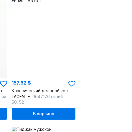
157.62 $
Деловой костюм двойка с приталенным силуэтом из текстиля
Классический деловой костюм двойка ткань немнущаяся
ний
LAGENTE
0647.176 синий
,
50
52
В корзину