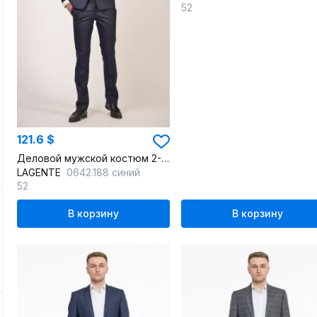
52
121.6 $
Деловой мужской костюм 2-ка с зауженными брюками из текстиля
LAGENTE
0642.188 синий
52
В корзину
В корзину