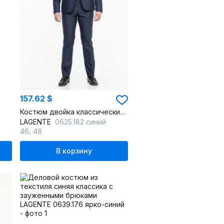
157.62 $
Костюм двойка классический с пиджаком и брюками
LAGENTE
0625.182 синий
,
46
48
В корзину