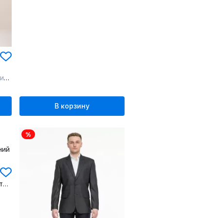
ий
В корзину
%
Классический деловой костюм из текстиля синяя кепка