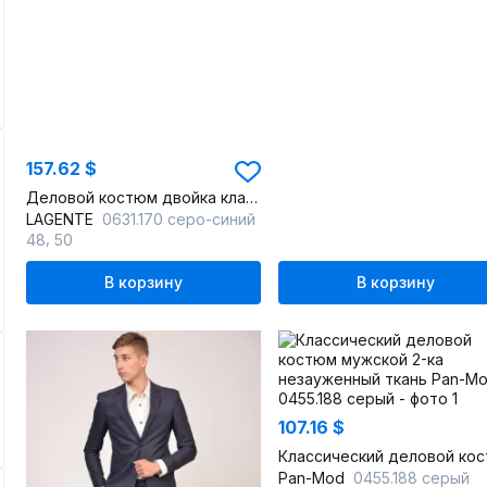
157.62 $
Деловой костюм двойка классический серый из текстиля
LAGENTE
0631.170 серо-синий
,
48
50
В корзину
В корзину
107.16 $
Pan-Mod
0455.188 серый