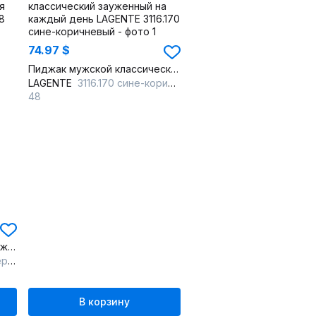
74.97 $
Пиджак мужской классический зауженный на каждый день
LAGENTE
3116.170 сине-коричневый
48
Классический мужской пиджак из текстиля с двумя карманами
ый
В корзину