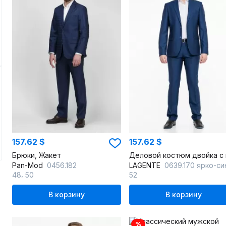
157.62 $
157.62 $
Брюки, Жакет
Pan-Mod
0456.182
LAGENTE
0639.170 ярко-си
,
48
50
52
В корзину
В корзину
%