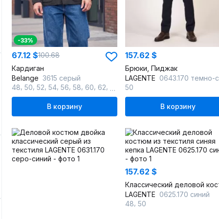
-33%
67.12 $
157.62 $
100.68
Кардиган
Брюки, Пиджак
Belange
3615 серый
LAGENTE
0643.170 темно-син
,
,
,
,
,
,
,
,
48
50
52
54
56
58
60
62
64
50
В корзину
В корзину
157.62 $
LAGENTE
0625.170 синий
,
48
50