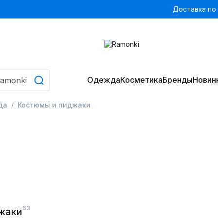
Доставка по
Одежда
Косметика
Бренды
Новин
да
Костюмы и пиджаки
63
жаки