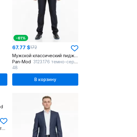
-61%
67.77 $
172
Мужской классический пиджак незауженного кроя в деловом стиле
Pan-Mod
3123.176 темно-серый
48
В корзину
Классический деловой костюм мужской 2-ка незауженный ткань