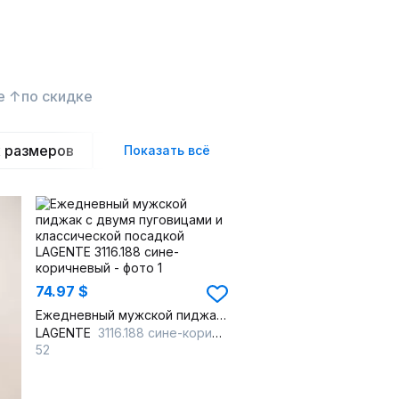
е ↑
по скидке
 размеров
Теплые
Летние
Демисезонны
Показать всё
74.97 $
Ежедневный мужской пиджак с двумя пуговицами и классической посадкой
LAGENTE
3116.188 сине-коричневый
52