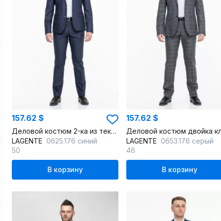
157.62 $
157.62 $
Деловой костюм 2-ка из текстиля синяя классика
LAGENTE
0625.176 синий
LAGENTE
0653.176 серый
50
46
В корзину
В корзину