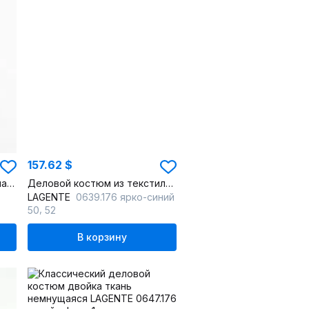
157.62 $
Деловой костюм двойка классический с классическим кроем
Деловой костюм из текстиля синяя классика с зауженными брюками
LAGENTE
0639.176 ярко-синий
,
50
52
В корзину