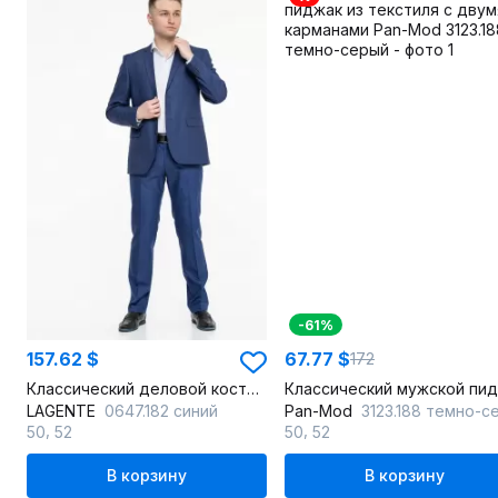
-61%
157.62 $
67.77 $
172
Классический деловой костюм двойка с приталенным силуэтом
LAGENTE
0647.182 синий
Pan-Mod
3123.188 темно-сер
,
,
50
52
50
52
В корзину
В корзину