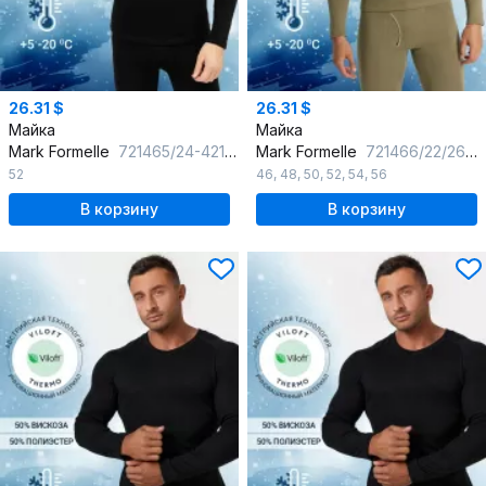
26.31 $
26.31 $
Майка
Майка
Mark Formelle
721465/24-4218Ц-5 черный
Mark Formelle
721466/22/2640Ц-5 хаки
52
46
,
48
,
50
,
52
,
54
,
56
В корзину
В корзину