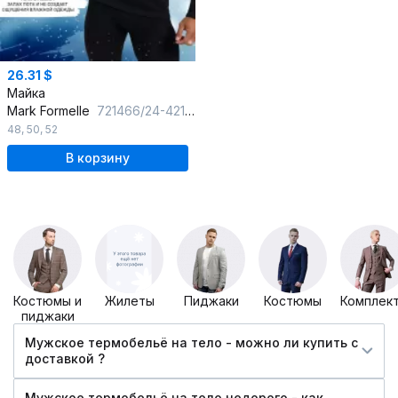
26.31 $
Майка
Mark Formelle
721466/24-4219Ц-5 черный
48
,
50
,
52
В корзину
Костюмы и
Жилеты
Пиджаки
Костюмы
Комплек
пиджаки
Мужское термобельё на тело - можно ли купить c
доставкой ?
Мужское термобельё на тело недорого - как