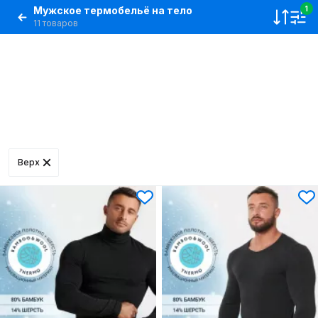
Мужское термобельё на тело
1
11 товаров
Верх