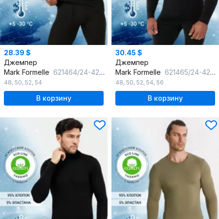
28.39 $
30.45 $
Джемпер
Джемпер
Mark Formelle
621464/24-4249Ц-20 черный
Mark Formelle
621465/24-4243Ц-20 черный
48
,
50
,
52
,
54
48
,
50
,
52
,
54
,
56
В корзину
В корзину