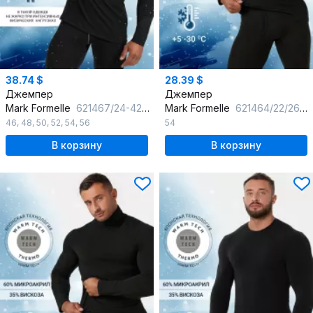
38.74 $
28.39 $
Джемпер
Джемпер
Mark Formelle
621467/24-4247Ц-12 антрацит
Mark Formelle
621464/22/2646Ц-20 черный
46
,
48
,
50
,
52
,
54
,
56
54
В корзину
В корзину