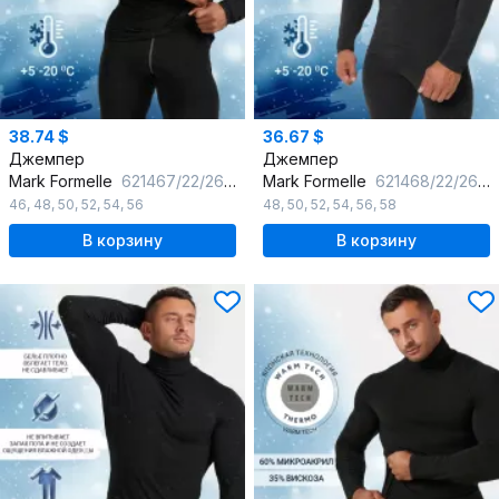
38.74 $
36.67 $
Джемпер
Джемпер
Mark Formelle
621467/22/2664Ц-12 антрацит
Mark Formelle
621468/22/2665Ц-12 антрацит
46
,
48
,
50
,
52
,
54
,
56
48
,
50
,
52
,
54
,
56
,
58
В корзину
В корзину