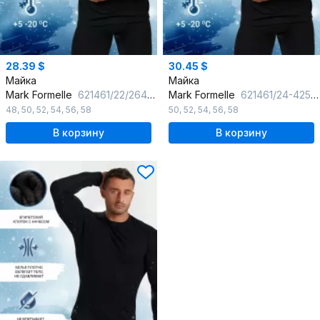
28.39 $
30.45 $
Майка
Майка
Mark Formelle
621461/22/2645Ц-20 черный
Mark Formelle
621461/24-4253Ц-20 черный
48
,
50
,
52
,
54
,
56
,
58
50
,
52
,
54
,
56
,
58
В корзину
В корзину