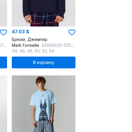
47.03 $
Брюки, Джемпер
черном
Mark Formelle
591056/25-5111ПП-15 т.синий_красная_клетка_на_т.синем
,
,
,
,
,
44
46
48
50
52
54
В корзину