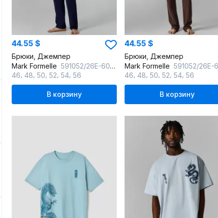
44.55 $
44.55 $
Брюки, Джемпер
Брюки, Джемпер
Mark Formelle
591052/26Е-6063Ц-24 затмение
Mark Formelle
591052/26Е-6063Ц-24 шоколад
,
,
,
,
,
,
,
,
,
,
46
48
50
52
54
56
46
48
50
52
54
56
В корзину
В корзину