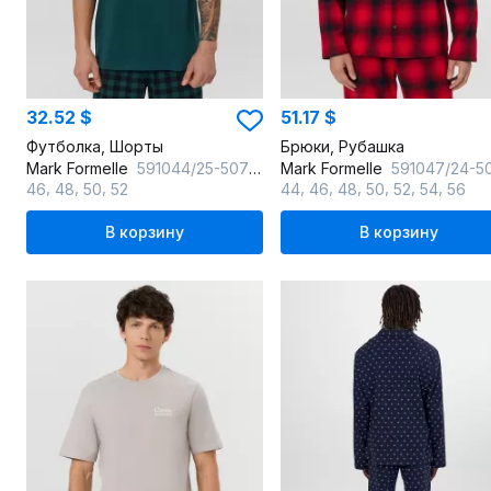
32.52 $
51.17 $
Футболка, Шорты
Брюки, Рубашка
Mark Formelle
591044/25-5076ПП-0 т.изумрудный_черная_клетка_на_зеленом_3_сл_на_пол
Mark Formelle
591047/24-5071ПП-9 красная_клетка_на_
,
,
,
,
,
,
,
,
,
46
48
50
52
44
46
48
50
52
54
56
В корзину
В корзину