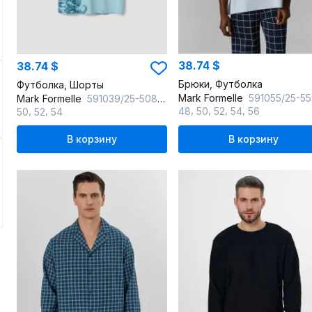
38.74 $
38.74 $
Брюки, Футболка
Футболка, Шорты
Mark Formelle
591055/25-5599ПП-0 лунный_луч_клетка_на_затмении_2_сл_на_пол_1_с
Mark Formelle
591039/25-5087ПП-0 полынь_черный_печать_3_сл_на_пол_1_сл_на_пол
,
,
,
,
,
,
48
50
52
54
56
50
52
54
В корзину
В корзину