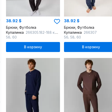
38.92 $
38.92 $
Брюки, Футболка
Брюки, Футболка
Купалинка
266305.182-188 к.олива,клетка
Купалинка
266307
,
,
,
58
60
56
58
60
В корзину
В корзину