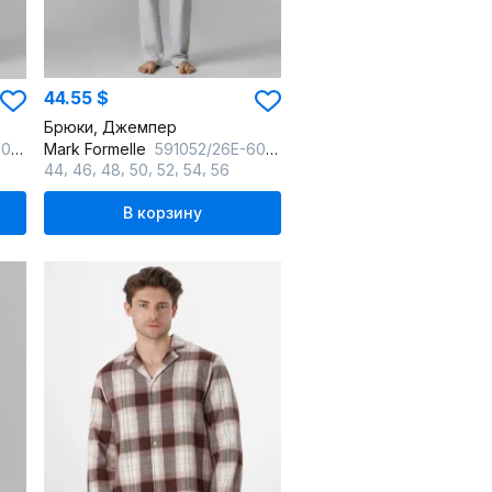
44.55 $
Брюки, Джемпер
ный
Mark Formelle
591052/26Е-6063Ц-24 св.серый
,
,
,
,
,
,
44
46
48
50
52
54
56
В корзину