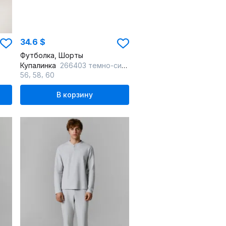
34.6 $
Футболка, Шорты
Купалинка
266403 темно-синий
,
,
56
58
60
В корзину