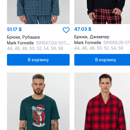
47.03 $
51.17 $
Брюки, Джемпер
Брюки, Рубашка
Mark Formelle
591056/25-5111ПП-15 черный_красная_клетка_на_че
Mark Formelle
591047/24-5071ПП-9 сине_зеленая_клетка
,
,
,
,
,
,
,
,
,
,
,
,
,
44
46
48
50
52
54
56
44
46
48
50
52
54
56
58
В корзину
В корзину