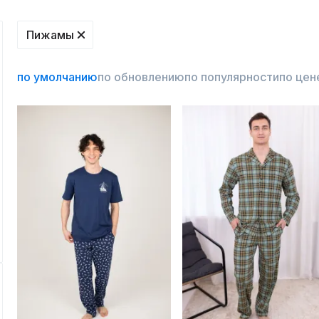
Пижамы
по умолчанию
по обновлению
по популярности
по цен