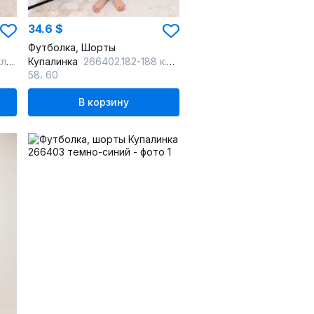
34.6 $
Футболка, Шорты
ка
Купалинка
266402.182-188 к.меланж,клетка
,
58
60
В корзину