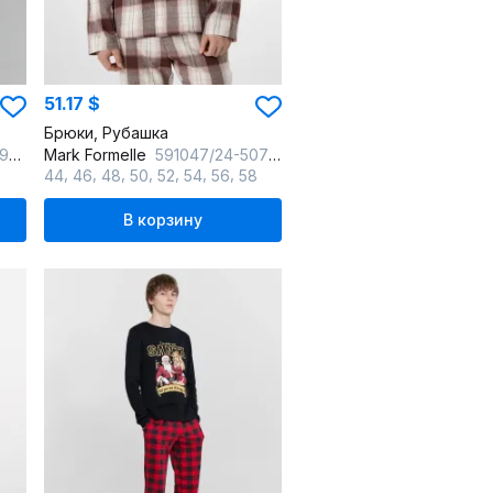
51.17 $
Брюки, Рубашка
л_на_п
Mark Formelle
591047/24-5071ПП-9 черная_клетка_на_св.молочном
,
,
,
,
,
,
,
44
46
48
50
52
54
56
58
В корзину