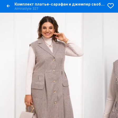
Комплект платье-сарафан и джемпер свободный силуэт
Almirastyle 327