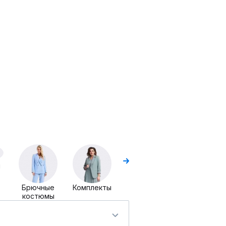
Комплекты
Комплекты
с платьем
брючные
ы
Брючные
Комплекты
костюмы