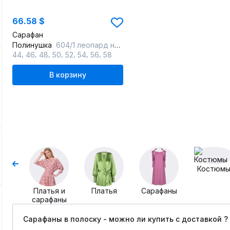
66.58 $
Сарафан
Полинушка
604/1 леопард на молочном
,
,
,
,
,
,
,
44
46
48
50
52
54
56
58
В корзину
Костюм
Платья и
Платья
Сарафаны
сарафаны
Сарафаны в полоску - можно ли купить c доставкой ?