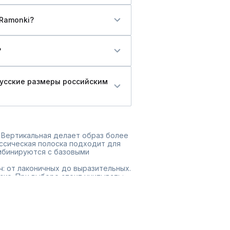
 Ramonki?
?
русские размеры российским
 Вертикальная делает образ более
ассическая полоска подходит для
омбинируются с базовыми
ч: от лаконичных до выразительных.
ке. При выборе стоит учитывать:
та;
нный гардероб. Доставка по