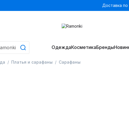
Доставка по
Одежда
Косметика
Бренды
Новин
да
Платья и сарафаны
Сарафаны