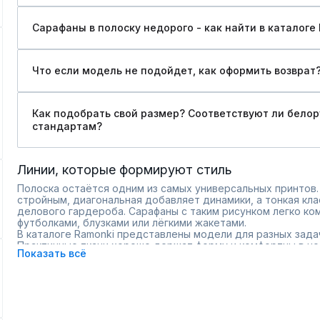
Сарафаны в полоску недорого - как найти в каталоге
Что если модель не подойдет, как оформить возврат
Как подобрать свой размер? Соответствуют ли бело
стандартам?
Линии, которые формируют стиль
Полоска остаётся одним из самых универсальных принтов.
стройным, диагональная добавляет динамики, а тонкая кл
делового гардероба. Сарафаны с таким рисунком легко к
футболками, блузками или лёгкими жакетами.
В каталоге Ramonki представлены модели для разных зада
Практичные ткани хорошо держат форму и комфортны в нос
Показать всё
вертикальные линии для визуального вытягивания силуэ
контрастные полосы для акцентного образа;
мягкие пастельные оттенки для повседневного стиля;
прямые и расклешённые фасоны.
Большое количество расцветок упрощает подбор под сезо