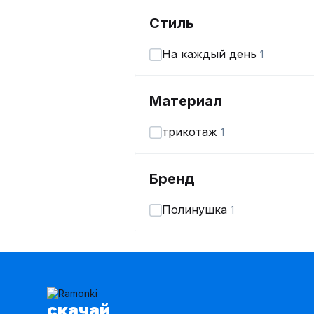
Стиль
На каждый день
1
Материал
трикотаж
1
Бренд
Полинушка
1
cкачай