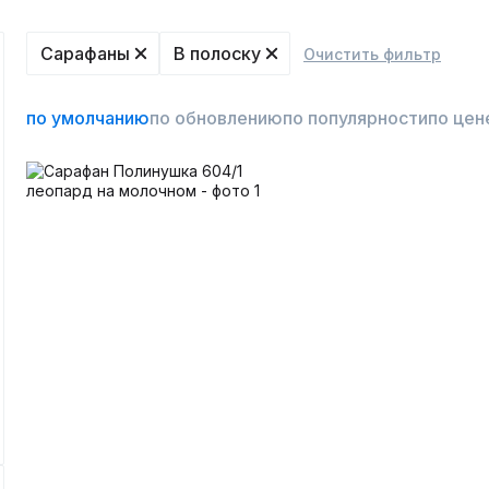
Сарафаны
В полоску
Очистить фильтр
по умолчанию
по обновлению
по популярности
по цен