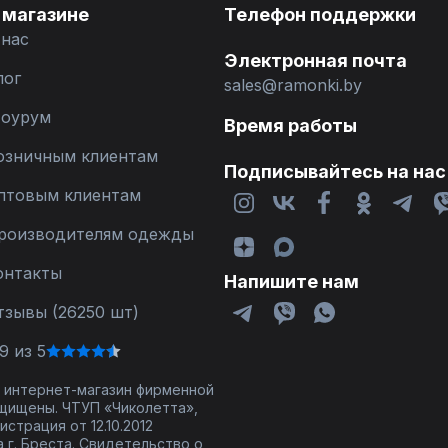
 магазине
Телефон поддержки
 нас
Электронная почта
лог
sales@ramonki.by
оурум
Время работы
озничным клиентам
Подписывайтесь на нас
птовым клиентам
роизводителям одежды
онтакты
Напишите нам
тзывы (26250 шт)
9 из 5
 - интернет-магазин фирменной
щищены. ЧТУП «Чиколетта»,
страция от 12.10.2012
 г. Бреста. Свидетельство о