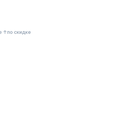
е ↑
по скидке