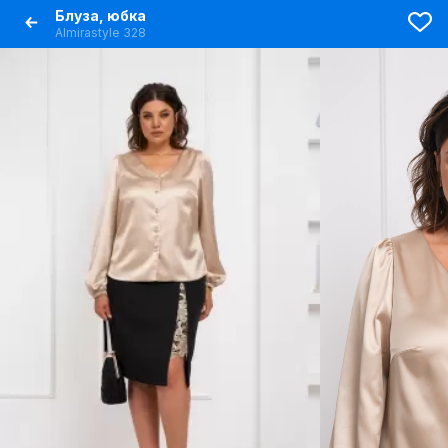
Блуза, юбка
Almirastyle 328