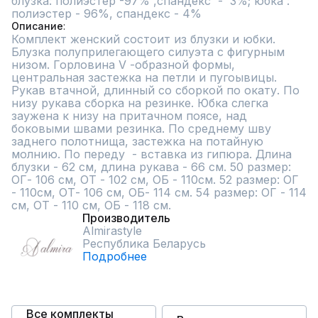
блузка: полиэстер -97% ,спандекс  -  3%; юбка : 
полиэстер - 96%, спандекс - 4%
Описание
Комплект женский состоит из блузки и юбки. 
Блузка полуприлегающего силуэта с фигурным 
низом. Горловина V -образной формы, 
центральная застежка на петли и пугоывицы. 
Рукав втачной, длинный со сборкой по окату. По 
низу рукава сборка на резинке. Юбка слегка 
заужена к низу на притачном поясе, над 
боковыми швами резинка. По среднему шву 
заднего полотнища, застежка на потайную 
молнию. По переду  - вставка из гипюра. Длина 
блузки - 62 см, длина рукава - 66 см. 50 размер: 
ОГ- 106 см, ОТ - 102 см, ОБ - 110см. 52 размер: ОГ 
- 110см, ОТ- 106 см, ОБ- 114 см. 54 размер: ОГ - 114 
см, ОТ - 110 см, ОБ - 118 см.
Производитель
Almirastyle
Республика Беларусь
Подробнее
Все комплекты