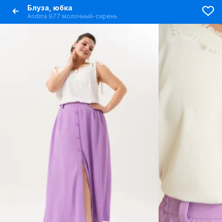
Блуза, юбка
Andina 977 молочный-сирень