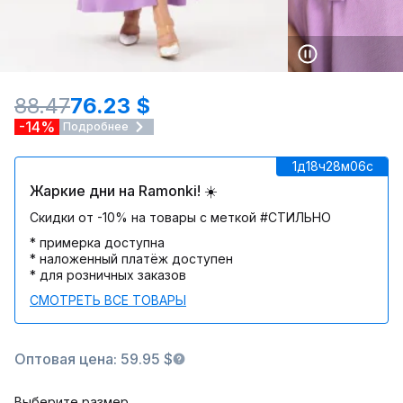
88.47
76.23 $
-14%
Подробнее
1д
18ч
28м
06c
Жаркие дни на Ramonki! ☀️
Скидки от -10% на товары с меткой #СТИЛЬНО
* примерка доступна
* наложенный платёж доступен
* для розничных заказов
СМОТРЕТЬ ВСЕ ТОВАРЫ
Оптовая цена: 59.95 $
Выберите размер