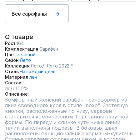
Все сарафаны
О товаре
Рост
164
Комплектация
Сарафан
Цвет
зеленый
Сезон
Лето
Коллекция
Лето,
* Лето 2022 *
Стиль
На каждый день
Материал
лен
Состав
лен 100%
Описание
Комфортный женский сарафан-трансформер из 
льна свободного кроя в стиле "бохо". Застегнув 
кнопки, расположенные по низу, сарафан 
становится комбинезоном. Горловины округлой 
формы. По переду и спинке чуть ниже линии 
талии выполнены подрезы. В боковых швах 
расположены функциональные карманы-хулиганы. 
Спинка сарафана со средним швом, в котором 