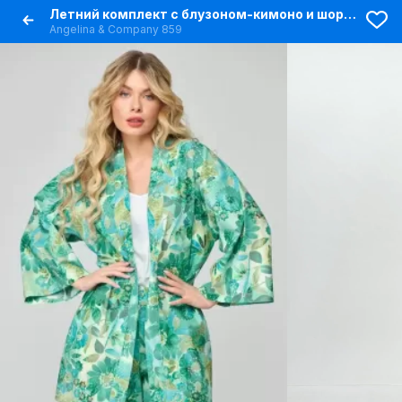
Летний комплект с блузоном-кимоно и шортами из хлопка
Angelina & Сompany 859