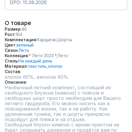
DPD: 15.08.2026
О товаре
Размер
46
Рост
164
Комплектация
Кардиган,
Шорты
Цвет
зеленый
Сезон
Лето
Коллекция
* Лето 2023 *,
Лето
Стиль
На каждый день
Материал
текстиль,
хлопок
Состав
хлопок 60%, вискоза 40%
Описание
Необычный летний комплект, состоящий из 
свободного блузона (кимоно) с поясом и 
свободных шорт просто необходим для Вашего 
летнего гардероба. Его можно носить как в 
повседневной жизни, так и на работу. Как 
удлиненная туника, так и шорты прекрасно 
подойдут для пляжа и на отдыхе. 

Свободный блузон-кимоно с ярким принтом не 
будет сковывать движения и придётся вам по 