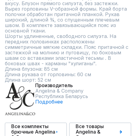
вкусу. Блузон прямого силуэта, без застежки. 
Вырез горловины V-образной формы. Край борта 
полочки обработан притачной планкой. Рукав 
широкий, длиной ¾, со спущенным плечевым 
швом. В комплекте завязывающийся пояс из 
основной ткани.

Шорты удлиненные, свободного силуэта. На 
передних половинках расположены 
симметричные мягкие складки. Пояс притачной с 
застежкой на молнию и пуговицу, по боковым 
швам со вставками эластичной тесьмы . В 
боковых швах - карманы "хулиганы".

Длина блузона: 85 см

Длина рукава от горловины: 60 см

Длина шорт: 52 см
Производитель
Angelina & Сompany
Республика Беларусь
Подробнее
Все комплекты
Все товары
брючные Angelina
Angelina &