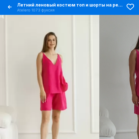
Летний леновый костюм топ и шорты на резинке
Atelero 1073 фуксия