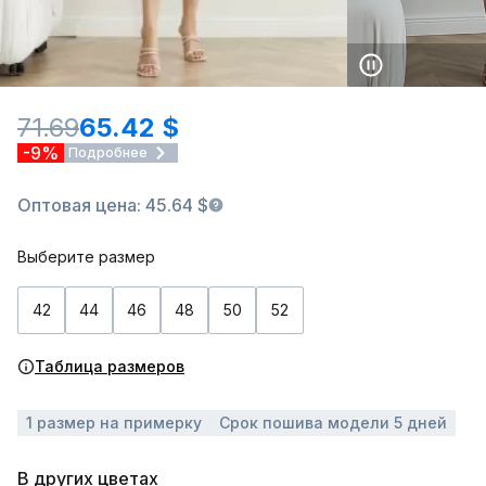
71.69
65.42 $
-9%
Подробнее
Оптовая цена: 45.64 $
Выберите размер
42
44
46
48
50
52
Таблица размеров
1 размер на примерку
Срок пошива модели 5 дней
В других цветах