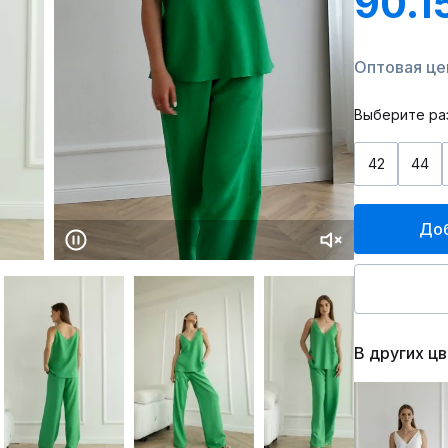
90.1
Оптовая цен
Выберите ра
42
44
Доб
В других ц