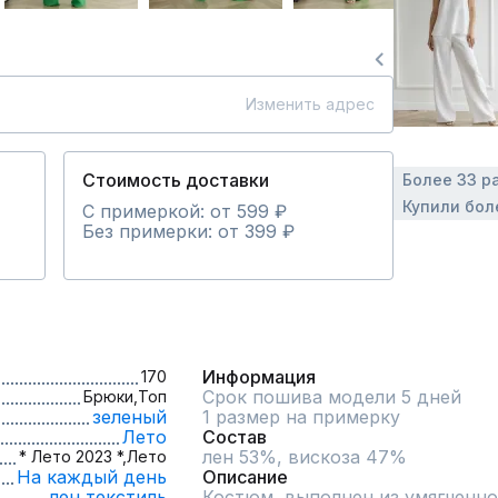
Изменить адрес
Стоимость доставки
Более 33 р
Купили бол
С примеркой: от 599 ₽
Без примерки: от 399 ₽
Информация
170
Срок пошива модели 5 дней
Брюки,
Топ
зеленый
1 размер на примерку
Лето
Состав
лен 53%, вискоза 47%
* Лето 2023 *,
Лето
На каждый день
Описание
лен,
текстиль
Костюм  выполнен из умягченно