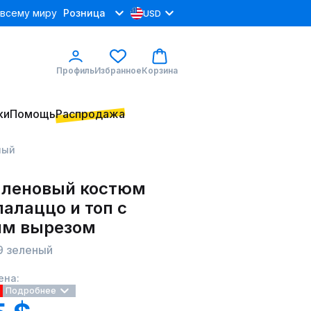
 всему миру
Розница
USD
Профиль
Избранное
Корзина
ки
Помощь
Распродажа
ный
 леновый костюм
алаццо и топ с
им вырезом
9 зеленый
ена:
Подробнее