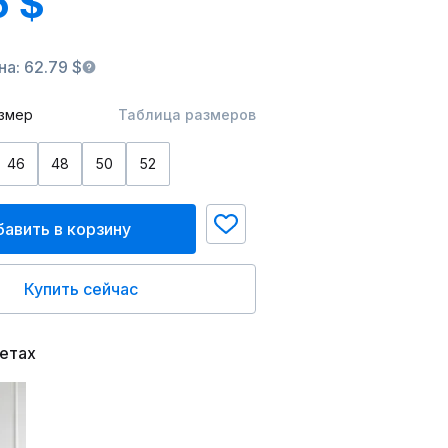
5 $
а: 62.79 $
змер
Таблица размеров
46
48
50
52
авить в корзину
Купить сейчас
ветах