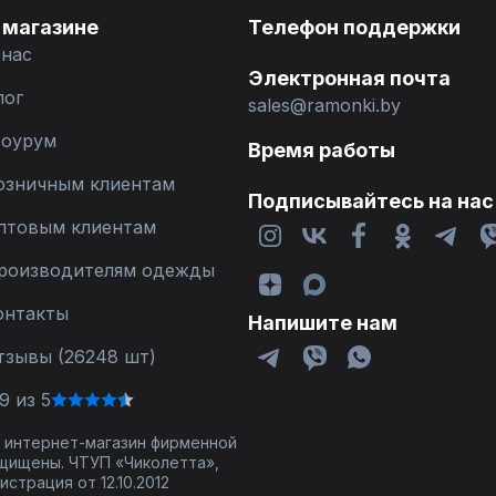
 магазине
Телефон поддержки
 нас
Электронная почта
лог
sales@ramonki.by
оурум
Время работы
озничным клиентам
Подписывайтесь на нас
птовым клиентам
роизводителям одежды
онтакты
Напишите нам
тзывы (26248 шт)
9 из 5
 - интернет-магазин фирменной
щищены. ЧТУП «Чиколетта»,
страция от 12.10.2012