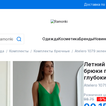
Доставка по
Одежда
Косметика
Бренды
Новин
да
Комплекты
Комплекты брючные
Atelero 1079 зеле
Летний
брюки п
глубок
Atelero 107
Розничная ц
98.75
-9%