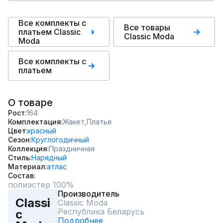
Все комплекты с
Все товары
платьем Classic
Classic Moda
Moda
Все комплекты с
платьем
О товаре
Рост
164
Комплектация
Жакет,
Платье
Цвет
красный
Сезон
Круглогодичный
Коллекция
Праздничная
Стиль
Нарядный
Материал
атлас
Состав
полиэстер 100%
Производитель
Classi
Classic Moda
Республика Беларусь
c
Подробнее