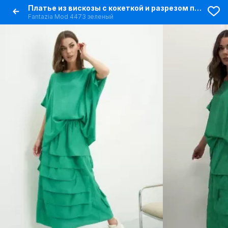
Платье из вискозы с кокеткой и разрезом по центру
Fantazia Mod 4473 зеленый