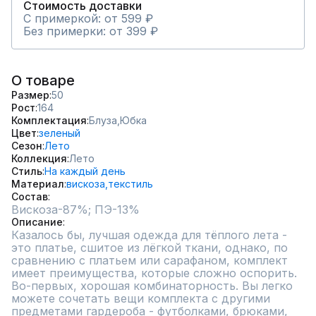
Стоимость доставки
С примеркой: от 599 ₽
Без примерки: от 399 ₽
О товаре
Размер
50
Рост
164
Комплектация
Блуза,
Юбка
Цвет
зеленый
Сезон
Лето
Коллекция
Лето
Стиль
На каждый день
Материал
вискоза,
текстиль
Состав
Вискоза-87%; ПЭ-13%
Описание
Казалось бы, лучшая одежда для тёплого лета - 
это платье, сшитое из лёгкой ткани, однако, по 
сравнению с платьем или сарафаном, комплект 
имеет преимущества, которые сложно оспорить. 

Во-первых, хорошая комбинаторность. Вы легко 
можете сочетать вещи комплекта с другими 
предметами гардероба - футболками, брюками, 