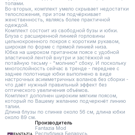
топами. 

Во-вторых, комплект умело скрывает недостатки 
телосложения, при этом подчёркивает 
женственность, являясь более практичной 
одеждой.

Комплект состоит из свободной бузы и юбки.

Блуза с расширенной линией горловины 
цельнокроенного покроя с коротким рукавом, 
широкая по форме с прямой линией низа.

Юбка на широком притачном поясе с удобной 
эластичной лентой внутри и застёжкой на 
потайную тесьму - "молнию" сбоку. И поскольку 
многослойность сейчас в тренде - переднее с 
заднее полотнище юбки выполнено в виде 
настрочных асимметричных воланов без сборки - 
что даёт нужный правильный эффект без 
оптического увеличения объёмов.

Комплект дополнен широким мягким поясом, 
который по Вашему желанию подчеркнёт линию 
талии.

Длина блузы по спинке около 56 см, длина юбки 
около 89 см.
Производитель
Fantazia Mod
Республика Беларусь