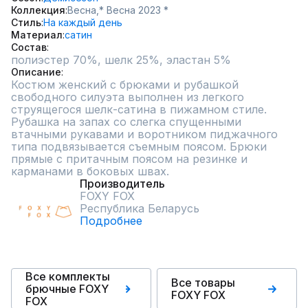
Коллекция
Весна,
* Весна 2023 *
Стиль
На каждый день
Материал
сатин
Состав
полиэстер 70%, шелк 25%, эластан 5%
Описание
Костюм женский с брюками и рубашкой 
свободного силуэта выполнен из легкого 
струящегося шелк-сатина в пижамном стиле. 
Рубашка на запах со слегка спущенными 
втачными рукавами и воротником пиджачного 
типа подвязывается съемным поясом. Брюки 
прямые с притачным поясом на резинке и 
карманами в боковых швах.
Производитель
FOXY FOX
Республика Беларусь
Подробнее
Все комплекты
Все товары
брючные FOXY
FOXY FOX
FOX