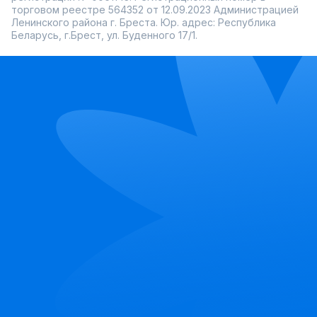
торговом реестре 564352 от 12.09.2023 Администрацией
Ленинского района г. Бреста. Юр. адрес: Республика
Беларусь, г.Брест, ул. Буденного 17/1.