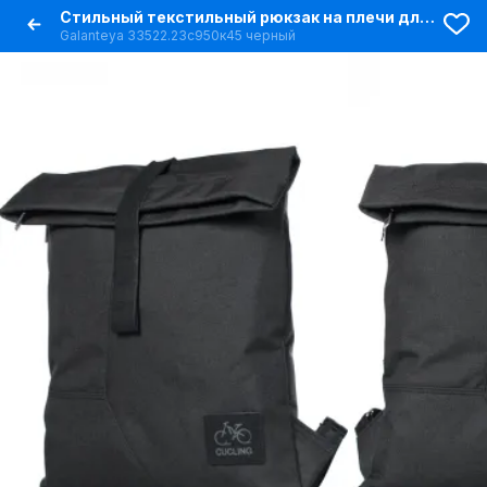
Стильный текстильный рюкзак на плечи для повседневного использования
Galanteya 33522.23с950к45 черный