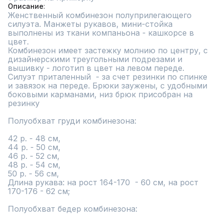
Описание
Женственный комбинезон полуприлегающего 
силуэта. Манжеты рукавов, мини-стойка 
выполнены из ткани компаньона - кашкорсе в 
цвет.

Комбинезон имеет застежку молнию по центру, с 
дизайнерскими треугольными подрезами и 
вышивку - логотип в цвет на левом переде. 
Силуэт приталенный  - за счет резинки по спинке 
и завязок на переде. Брюки заужены, с удобными 
боковыми карманами, низ брюк присобран на 
резинку

Полуобхват груди комбинезона: 

42 р. - 48 см,

44 р. - 50 см,

46 р. - 52 см,

48 р. - 54 см,

50 р. - 56 см,

Длина рукава: на рост 164-170  - 60 см, на рост 
170-176 - 62 см;

Полуобхват бедер комбинезона:
