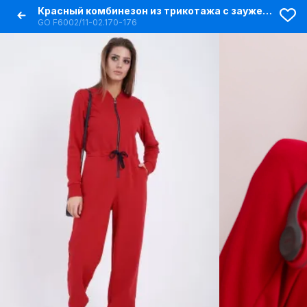
Красный комбинезон из трикотажа с зауженными штанами
GO F6002/11-02.170-176