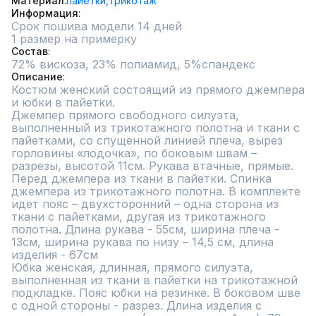
Материал
пайетки,
трикотаж
Информация
Срок пошива модели 14 дней
1 размер на примерку
Состав
72% вискоза, 23% полиамид, 5%спандекс
Описание
Костюм женский состоящий из прямого джемпера 
и юбки в пайетки.

Джемпер прямого свободного силуэта, 
выполненный из трикотажного полотна и ткани с 
пайетками, со спущенной линией плеча, вырез 
горловины «лодочка», по боковым швам – 
разрезы, высотой 11см. Рукава втачные, прямые. 
Перед джемпера из ткани в пайетки. Спинка 
джемпера из трикотажного полотна. В комплекте 
идет пояс – двухсторонний – одна сторона из 
ткани с пайетками, другая из трикотажного 
полотна. Длина рукава - 55см, ширина плеча - 
13см, ширина рукава по низу – 14,5 см, длина 
изделия - 67см

Юбка женская, длинная, прямого силуэта, 
выполненная из ткани в пайетки на трикотажной 
подкладке. Пояс юбки на резинке. В боковом шве 
с одной стороны - разрез. Длина изделия с 