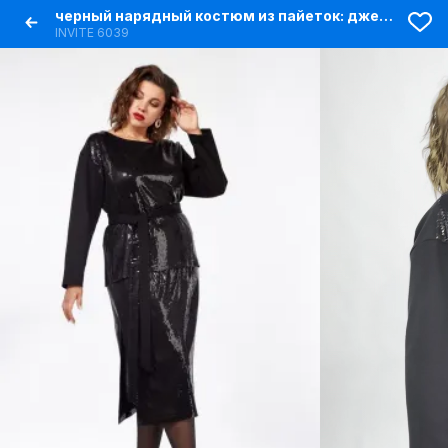
черный нарядный костюм из пайеток: джемпер и длинная юбка
INVITE 6039