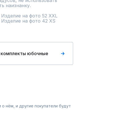
адусов, не использовать 
ь наизнанку.

. Изделие на фото 52 XXL

0. Изделие на фото 42 XS
 комплекты юбочные
 о нём, и другие покупатели будут