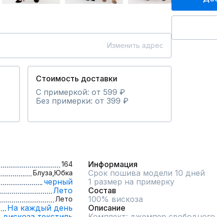
Изменить адрес
Стоимость доставки
С примеркой: от 599 ₽
Без примерки: от 399 ₽
Информация
164
Срок пошива модели 10 дней
Блуза,
Юбка
черный
1 размер на примерку
Лето
Состав
100% вискоза
Лето
На каждый день
Описание
вискоза,
текстиль
Комплект: джемпер свободного к