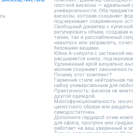
плотной вискозы — идеальный с
универсальности. Оба предмета
сь
вискозы, которая сохраняет фор
подчеркивает современную эсте
Свободный джемпер с кулиской 
регулировать объем, создавая к
талии, так и расслабленный силу
навыпуск или заправлять, сочет
базовыми вещами.

Юбка А-силуэта с застежкой-мол
расширяется книзу, подчеркивая
Удлиненный крой визуально вытя
молния сохраняет лаконичность 
Почему этот комплект?

Гармония стиля: нейтральная па
набор универсальным для любого
Практичность: вискоза не мнетс
другой одеждой.

Многофункциональность: носите
целостного образа или раздель
самодостаточен.

Дополните гардероб этим компл
для офиса, прогулок или свидани
работает на ваш уверенный и эл