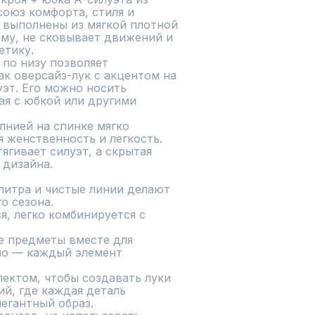
оюз комфорта, стиля и 
 выполнены из мягкой плотной 
му, не сковывает движений и 
тику.

по низу позволяет 
ак оверсайз-лук с акцентом на 
эт. Его можно носить 
ая с юбкой или другими 
нией на спинке мягко 
 женственность и легкость. 
гивает силуэт, а скрытая 
дизайна.

литра и чистые линии делают 
 сезона.

я, легко комбинируется с 
 предметы вместе для 
но — каждый элемент 
ектом, чтобы создавать луки 
й, где каждая деталь 
егантный образ.
