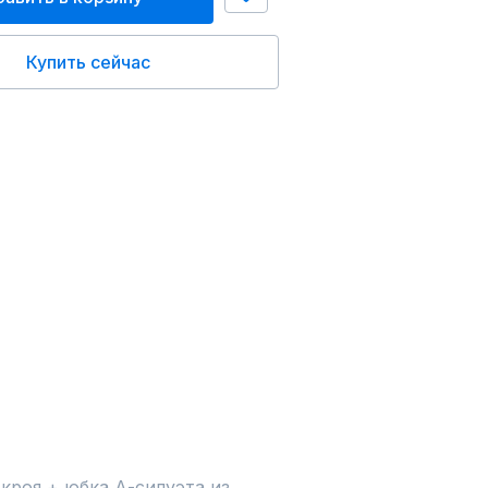
Купить сейчас
роя + юбка А-силуэта из 