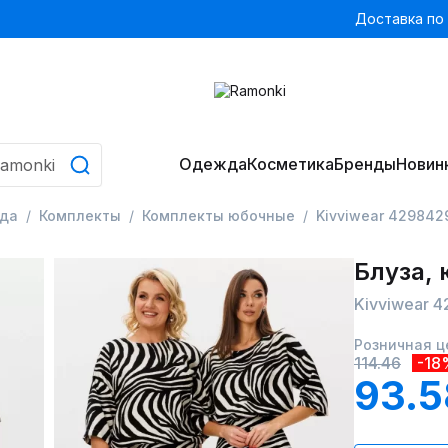
Доставка по
Одежда
Косметика
Бренды
Новин
да
Комплекты
Комплекты юбочные
Kivviwear 4298429
Блуза,
Kivviwear 4
Розничная ц
114.46
-18
93.5