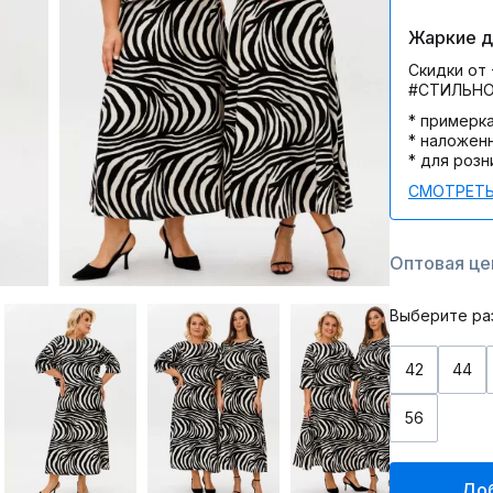
Жаркие дн
Скидки от 
#СТИЛЬН
* примерк
* наложен
* для розн
СМОТРЕТЬ
Оптовая цен
Выберите ра
42
44
56
Доб