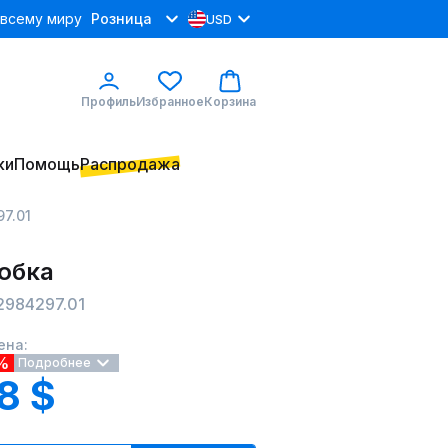
 всему миру
Розница
USD
Профиль
Избранное
Корзина
ки
Помощь
Распродажа
7.01
 юбка
2984297.01
ена:
%
Подробнее
8 $