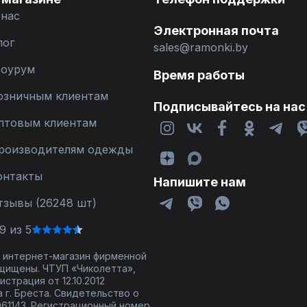
 нас
Электронная почта
лог
sales@ramonki.by
оурум
Время работы
озничным клиентам
Подписывайтесь на нас
птовым клиентам
роизводителям одежды
онтакты
Напишите нам
тзывы (26248 шт)
9 из 5
 - интернет-магазин фирменной
щищены. ЧТУП «Чиколетта»,
страция от 12.10.2012
 г. Бреста. Свидетельство о
61143. Регистрационный номер