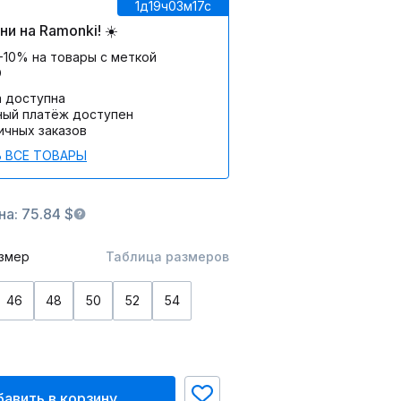
1д
19ч
03м
17c
и на Ramonki! ☀️
-10% на товары с меткой
О
а доступна
ный платёж доступен
ичных заказов
 ВСЕ ТОВАРЫ
а: 75.84 $
змер
Таблица размеров
46
48
50
52
54
авить в корзину