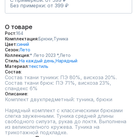
С примеркой: от 599 ₽
Без примерки: от 399 ₽
О товаре
Рост
164
Комплектация
Брюки,
Туника
Цвет
синий
Сезон
Лето
Коллекция
* Лето 2023 *,
Лето
Стиль
На каждый день,
Нарядный
Материал
текстиль
Состав
Состав ткани туники: ПЭ 80%, вискоза 20%.

Состав ткани брюк: ПЭ 71%, вискоза 23%, 
спандекс 6%
Описание
Комплект двухпредметный: туника, брюки

Нарядный комплект с классическими брюками 
слегка зауженными. Туника средней длины 
свободного силуэта, рукав до локтя. Выполнена 
из великолепного кружева. Туника на 
трикотажной подкладке.