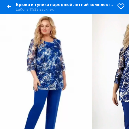
Брюки и туника нарядный летний комплект из текстиля
LaKona 11523 василек