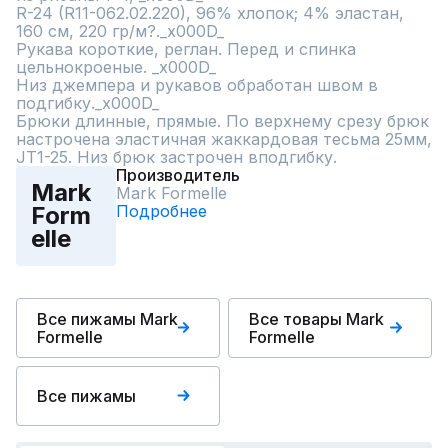
R-24 (R11-062.02.220), 96% хлопок; 4% эластан, 
160 см, 220 гр/м?._x000D_

Рукава короткие, реглан. Перед и спинка 
цельнокроеные. _x000D_

Низ джемпера и рукавов обработан швом в 
подгибку._x000D_

Брюки длинные, прямые. По верхнему срезу брюк 
настрочена эластичная жаккардовая тесьма 25мм, 
JT1-25. Низ брюк застрочен вподгибку.
Производитель
Mark
Mark Formelle
Подробнее
Form
elle
Все пижамы Mark
Все товары Mark
Formelle
Formelle
Все пижамы