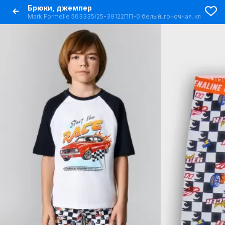
Брюки, джемпер
Mark Formelle 563335/25-39122ПП-0 белый_гоночная_клетка_3_