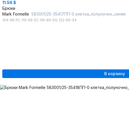
11.56 $
Брюки
Mark Formelle
583001/25-35417ПП-0 клетка_полуночно_синяя
104-56-51
,
110-56-51
,
116-60-54
,
122-60-54
В корзину