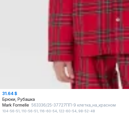
31.64 $
Брюки, Рубашка
Mark Formelle
563336/25-37727ПП-9 клетка_на_красном
104-56-51
,
110-56-51
,
116-60-54
,
122-60-54
,
98-52-48