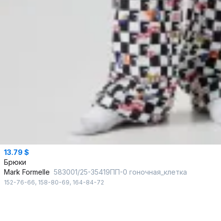
13.79 $
Брюки
Mark Formelle
583001/25-35419ПП-0 гоночная_клетка
152-76-66
,
158-80-69
,
164-84-72