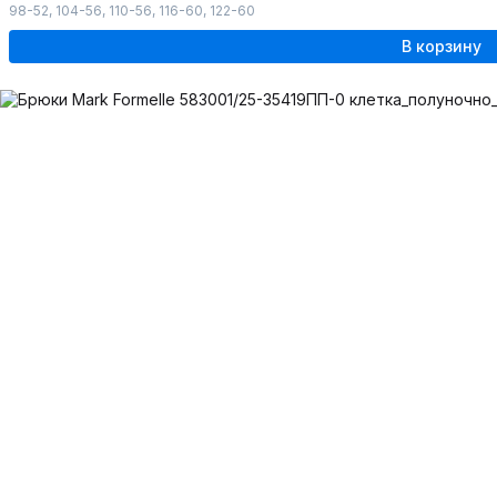
98-52
,
104-56
,
110-56
,
116-60
,
122-60
В корзину