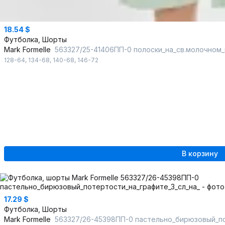
18.54 $
Футболка, Шорты
Mark Formelle
563327/25-41406ПП-0 полоски_на_св.молочном_
128-64
,
134-68
,
140-68
,
146-72
В корзину
17.29 $
Футболка, Шорты
Mark Formelle
563327/26-45398ПП-0 пастельно_бирюзовый_по