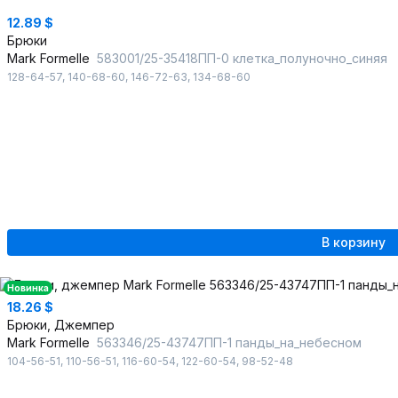
12.89 $
Брюки
Mark Formelle
583001/25-35418ПП-0 клетка_полуночно_синяя
128-64-57
,
140-68-60
,
146-72-63
,
134-68-60
В корзину
Новинка
18.26 $
Брюки, Джемпер
Mark Formelle
563346/25-43747ПП-1 панды_на_небесном
104-56-51
,
110-56-51
,
116-60-54
,
122-60-54
,
98-52-48