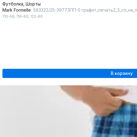
Футболка, Шорты
Mark Formelle
563322/25-39773ПП-0 графит_печать2_3_сл_на_
110-56
,
116-60
,
122-60
В корзину