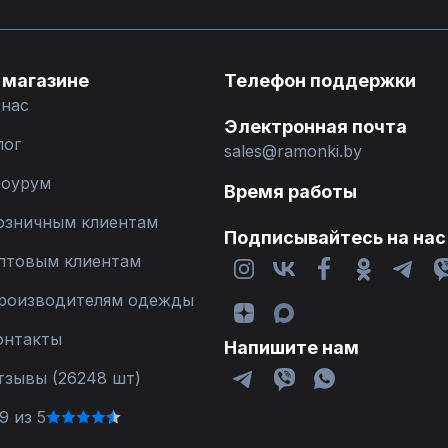
 магазине
Телефон поддержки
 нас
Электронная почта
лог
sales@ramonki.by
оурум
Время работы
озничным клиентам
Подписывайтесь на нас
птовым клиентам
роизводителям одежды
онтакты
Напишите нам
тзывы (26248 шт)
9 из 5