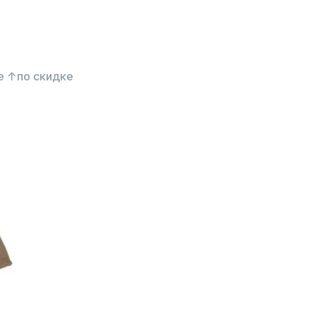
е ↑
по скидке