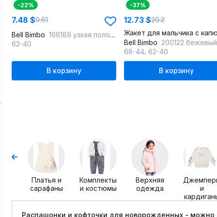
-22%
-37%
7.48 $
12.73 $
9.61
20.2
Bell Bimbo
166189 узкая полоска
Bell Bimbo
200122 бежевый
62-40
,
68-44
62-40
В корзину
В корзину
4
Платья и
Комплекты
Верхняя
Джемпер
сарафаны
и костюмы
одежда
и
кардиган
Распашонки и кофточки для новорожденных - можно л