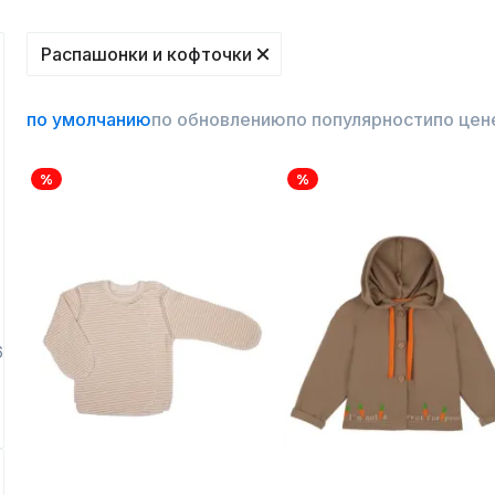
Распашонки и кофточки
по умолчанию
по обновлению
по популярности
по цен
%
%
6