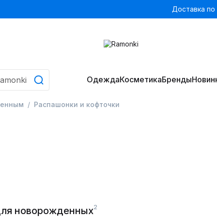
Доставка по
Одежда
Косметика
Бренды
Новин
денным
Распашонки и кофточки
2
для новорожденных