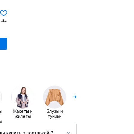
Жакет для мальчика с капюшоном и принтом
Блузы
Туники
ы
Жакеты и
Блузы и
жилеты
туники
ы
и купить c доставкой ?