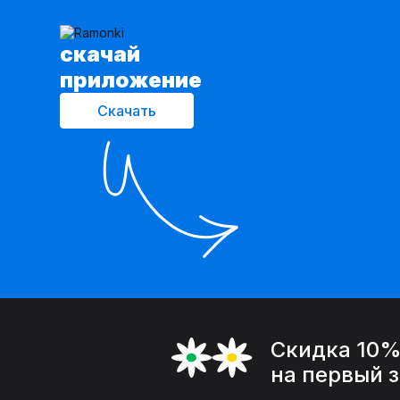
cкачай
приложение
Скачать
Скидка 10
на первый 