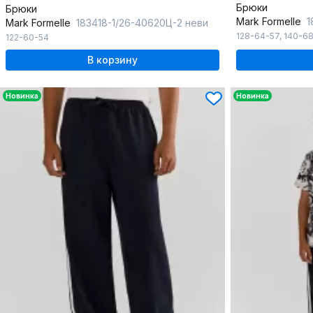
Брюки
Брюки
Mark Formelle
1
Mark Formelle
183418-1/26-40620Ц-2 неви
128-64-57
,
140-6
122-60-54
В корзину
Новинка
Новинка