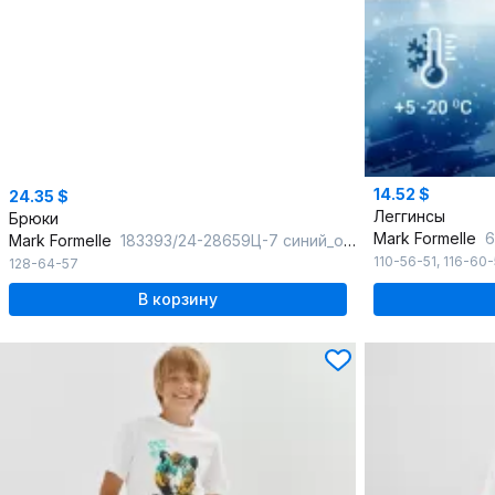
14.52 $
24.35 $
Леггинсы
Брюки
Mark Formelle
6
Mark Formelle
183393/24-28659Ц-7 синий_океан
110-56-51
,
116-60
128-64-57
В корзину