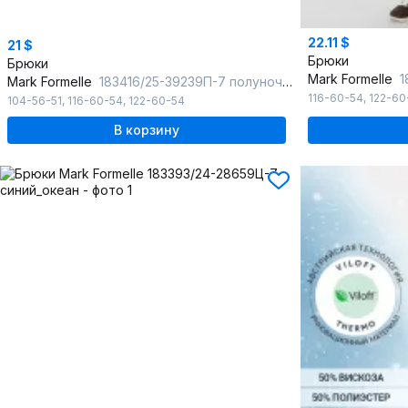
22.11 $
21 $
Брюки
Брюки
Mark Formelle
18
Mark Formelle
183416/25-39239П-7 полуночно_синий_печать_1_сл_на_ЛВ_дет_пер
116-60-54
,
122-60
104-56-51
,
116-60-54
,
122-60-54
В корзину