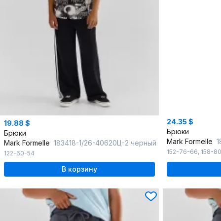
24.35 $
19.88 $
Брюки
Брюки
Mark Formelle
1
Mark Formelle
183418-1/26-40620Ц-2 черный
152-76-66
,
158-8
122-60-54
В корзину