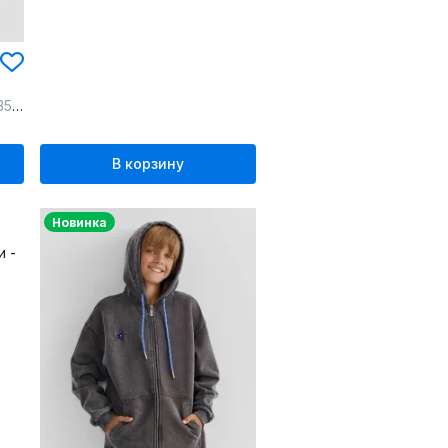
дет_пер
В корзину
Новинка