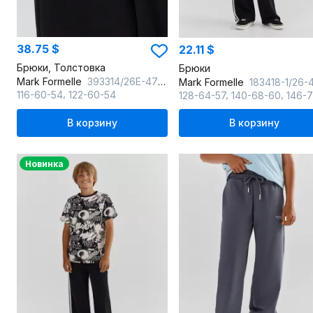
38.75 $
22.11 $
Брюки, Толстовка
Брюки
Mark Formelle
393314/26Е-47256Ц-7П черный
Mark Formelle
183418-1/26-40621Ц-2 чер
,
,
,
116-60-54
122-60-54
128-64-57
140-68-60
146-72-
В корзину
В корзину
Новинка