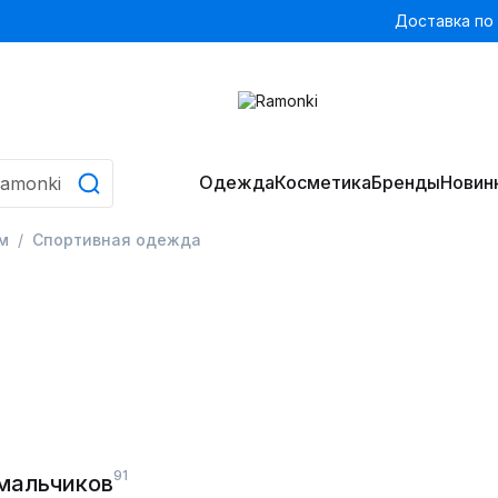
Доставка по
Одежда
Косметика
Бренды
Новин
м
Спортивная одежда
91
мальчиков