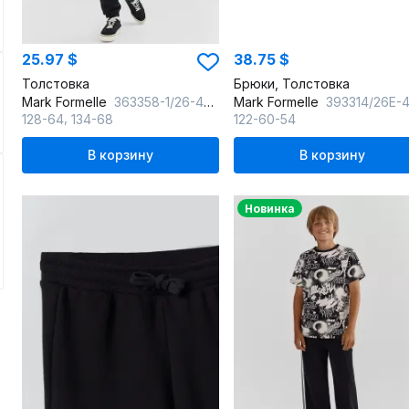
25.97 $
38.75 $
Толстовка
Брюки, Толстовка
Mark Formelle
363358-1/26-40661П-2 неви_печать_1_сл_на_ЛВ_дет_пер_1_сл_на_ПР_дет_пер
Mark Formelle
393314/26Е-47256Ц-7П н
,
128-64
134-68
122-60-54
В корзину
В корзину
Новинка