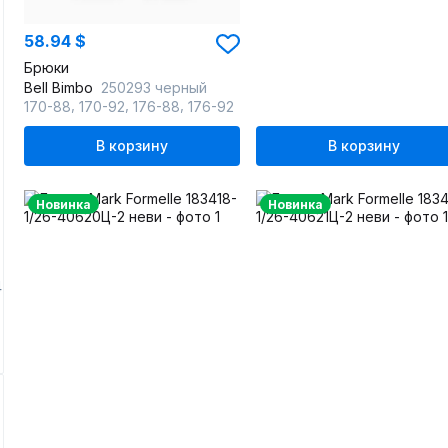
58.94 $
Брюки
Bell Bimbo
250293 черный
,
,
,
170-88
170-92
176-88
176-92
В корзину
В корзину
Новинка
Новинка
4