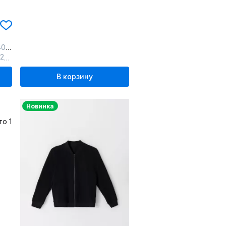
еви
,
63
134-68-60
В корзину
Новинка