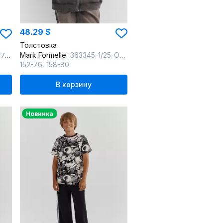
48.29 $
Толстовка
Mark Formelle
363345-1/25-ОБР43499Ц-7-2 ACID_WASH_на_обсидиане_009.2_Эйсид_772_W_выш
еви
,
152-76
158-80
В корзину
Новинка