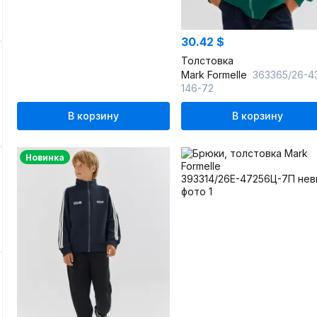
30.42 $
Толстовка
Mark Formelle
363365/26-43529П-2 зеленый_печать_1_сл_на_ЛВ_
146-72
В корзину
В корзину
Новинка