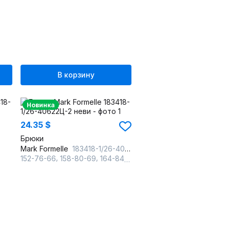
В корзину
Новинка
24.35 $
Брюки
Mark Formelle
183418-1/26-40622Ц-2 неви
,
,
152-76-66
158-80-69
164-84-72