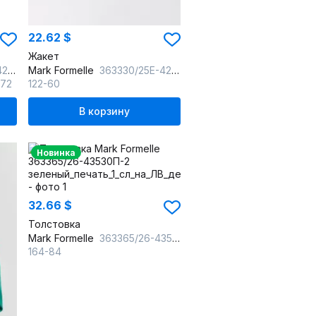
22.62 $
Жакет
ерном
Mark Formelle
363330/25Е-42385П-19 геометрия_на_черном
-72
122-60
В корзину
Новинка
32.66 $
Толстовка
Mark Formelle
363365/26-43530П-2 зеленый_печать_1_сл_на_ЛВ_дет_пер
164-84