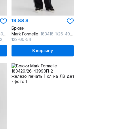
19.88 $
Брюки
ный
Mark Formelle
183418-1/26-40620Ц-2 черный
,
63
134-68-60
122-60-54
В корзину