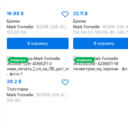
19.88 $
22.11 $
Брюки
Брюки
Mark Formelle
183418-1/26-40620Ц-2 неви
Mark Formelle
183418-1/26-40621Ц-2 н
,
,
122-60-54
128-64-57
140-68-60
146-72-
В корзину
В корзину
Новинка
Новинка
28.2 $
Толстовка
Mark Formelle
363358-1/26-40662П-2 неви_печать_1_сл_на_ЛВ_дет_пер_1_сл_на_ПР_дет_пер
158-80