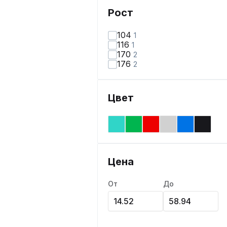
Рост
104
1
116
1
170
2
176
2
Цвет
Цена
От
До