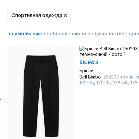
Спортивная одежда
по умолчанию
по обновлению
по популярности
по цен
58.94 $
Брюки
Bell Bimbo
250293 темно-син
,
,
,
170-88
170-92
176-88
176
6