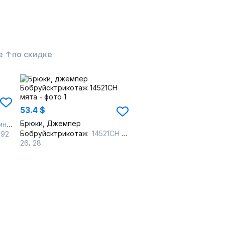
е ↑
по скидке
53.4 $
Брюки, Джемпер
ий
Бобруйсктрикотаж
14521СН мята
-92
,
26
28