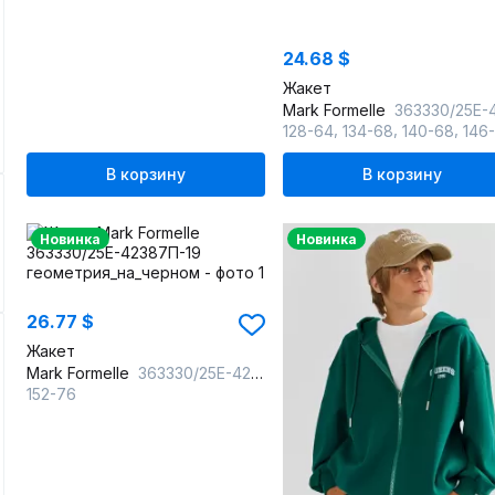
24.68 $
Жакет
Mark Formelle
363330/25Е-42386П-19 геометрия_на_ч
,
,
,
128-64
134-68
140-68
146
В корзину
В корзину
Новинка
Новинка
26.77 $
Жакет
Mark Formelle
363330/25Е-42387П-19 геометрия_на_черном
152-76