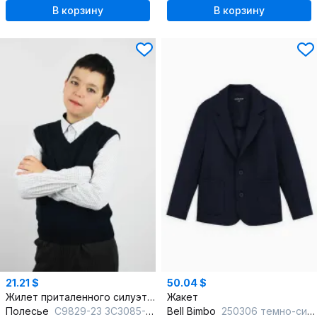
В корзину
В корзину
21.21 $
50.04 $
Жилет приталенного силуэта вязаный для делового стиля
Жакет
Полесье
С9829-23 3С3085-Д43 170,176 м.синий
Bell Bimbo
250306 темно-синий