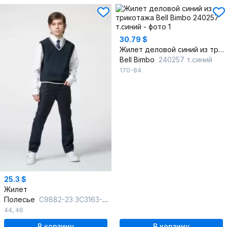
30.79 $
Жилет деловой синий из трикотажа
Bell Bimbo
240257 т.синий
170-84
25.3 $
Жилет
Полесье
С9882-23 3С3163-Д43 170,176 т.синий
44
,
46
В корзину
В корзину