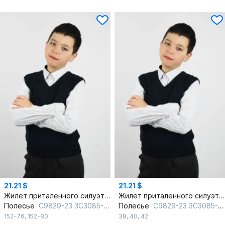
21.21 $
21.21 $
Жилет приталенного силуэта вязаный для делового стиля
Жилет приталенного силуэта вязаный для делового стиля
Полесье
С9829-23 3С3085-Д43 152 м.синий
Полесье
С9829-23 3С3085-Д43 158,164 м.синий
152-76
,
152-80
38
,
40
,
42