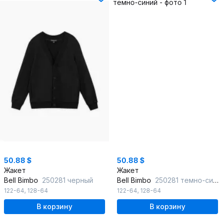
50.88 $
50.88 $
Жакет
Жакет
Bell Bimbo
250281 черный
Bell Bimbo
250281 темно-синий
122-64
,
128-64
122-64
,
128-64
В корзину
В корзину