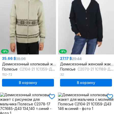
-8%
-8%
35.66 $
27.17 $
38.96
29.44
Демисезонный хлопковый жакет для мальчика с молнией
Демисезонный женский жакет вязаный на каждый день
Полесье
С2104-21 1С1359-Д43 152 слоновая_кость
Полесье
С2070-21 1С1189-Д43 122,128 т.синий
152-72
32
В корзину
В корзину