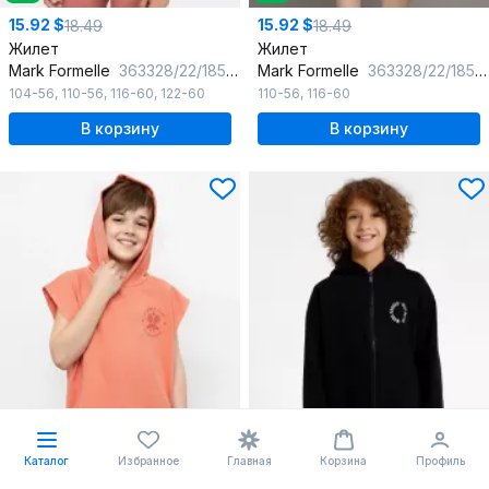
15.92 $
15.92 $
18.49
18.49
Жилет
Жилет
Mark Formelle
363328/22/18544П-7 оранжевый_печать_1_сл_на_пол
Mark Formelle
363328/22/18544П-7 ментол_печать_1_сл_на_пол
104-56
,
110-56
,
116-60
,
122-60
110-56
,
116-60
В корзину
В корзину
Каталог
Избранное
Главная
Корзина
Профиль