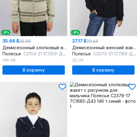
-8%
-8%
35.66 $
27.17 $
38.96
29.44
Демисезонный хлопковый жакет для мальчика с молнией
Демисезонный женский жакет вязаный на каждый день
Полесье
С2104-21 1С1359-Д43 146 слоновая_кость
Полесье
С2070-21 1С1189-Д43 134,140 т.синий
146-68
32
,
34
В корзину
В корзину