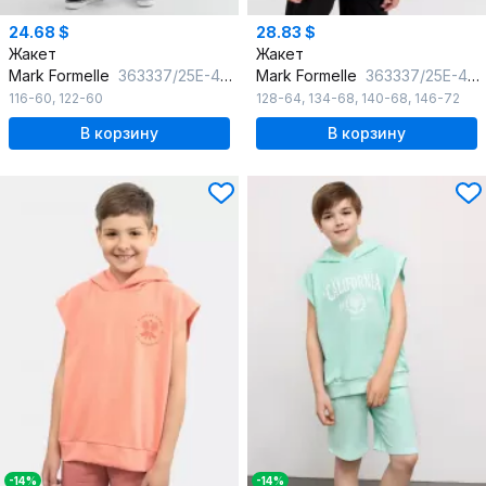
24.68 $
28.83 $
Жакет
Жакет
Mark Formelle
363337/25Е-43783П-4 елочка_черно_серая
Mark Formelle
363337/25Е-43784П-4 елочка_серая
116-60
,
122-60
128-64
,
134-68
,
140-68
,
146-72
В корзину
В корзину
-14%
-14%