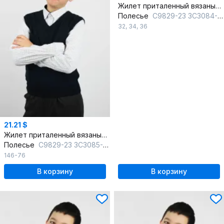
Жилет приталенный вязаный на каждый день
Полесье
С9829-23 3С3084-Д43 134,140 м.синий
32
,
34
,
36
21.21 $
Жилет приталенный вязаный на каждый день
Полесье
С9829-23 3С3085-Д43 146 м.синий
146-76
В корзину
В корзину