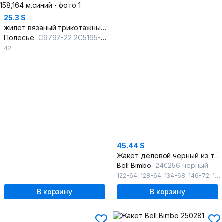
25.3 $
жилет вязаный трикотажный деловой на каждый день
Полесье
С9797-22 2С5195-Д43 158,164 м.синий
42
45.44 $
Жакет деловой черный из трикотажа
Bell Bimbo
240256 черный
122-64
,
128-64
,
134-68
,
146-72
,
170-84
В корзину
В корзину