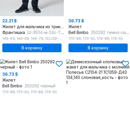
22.21 $
36.73 $
Жилет для мальчика из трикотажа с поясом и V-образным вырезом
Жилет
Франтишка
Ш-3504-м-24с-70-с78 темно-синий
Bell Bimbo
250292 темно-синий
146-64
,
146-68
,
146-76
,
122,128-60
,
134,140-68
170-88
,
170-92
,
122,128-64
,
176-88
,
134,140-64
,
176-92
В корзину
В корзину
36.73 $
Жилет
Bell Bimbo
250292 черный
170-88
,
170-92
,
176-88
,
176-92