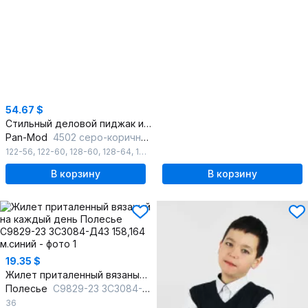
54.67 $
Стильный деловой пиджак из текстиля, коричневый, классика
Pan-Mod
4502 серо-коричневый
122-56
,
122-60
,
128-60
,
128-64
,
134-64
,
134-68
,
140-64
,
140-68
,
140-72
,
В корзину
В корзину
19.35 $
Жилет приталенный вязаный на каждый день
Полесье
С9829-23 3С3084-Д43 158,164 м.синий
36