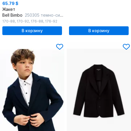
65.79 $
Жакет
Bell Bimbo
250305 темно-синий
170-88
,
170-92
,
176-88
,
176-92
В корзину
В корзину