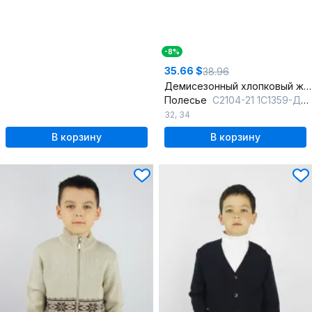
-8%
35.66 $
38.96
Демисезонный хлопковый жакет для мальчика с молнией
Полесье
С2104-21 1С1359-Д43 134,140 слоновая_кость
32
,
34
В корзину
В корзину