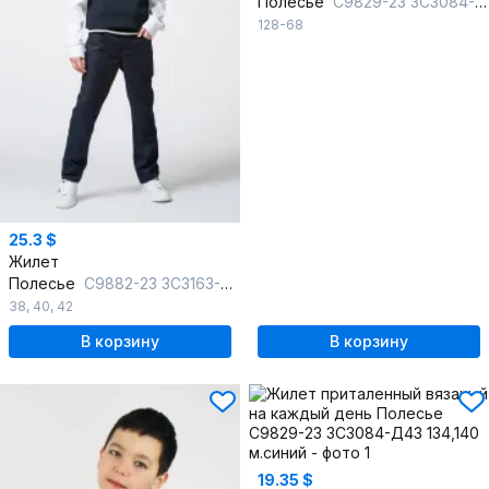
Полесье
С9829-23 3С3084-Д43 128 м.синий
128-68
25.3 $
Жилет
Полесье
С9882-23 3С3163-Д43 158,164 т.синий
38
,
40
,
42
В корзину
В корзину
19.35 $