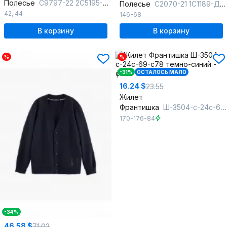
Полесье
С9797-22 2С5195-Д43 182,188 м.синий
Полесье
С2070-21 1С1189-Д43 146 т.синий
42
,
44
146-68
В корзину
В корзину
%
%
-31%
ОСТАЛОСЬ МАЛО
16.24 $
23.55
Жилет
Франтишка
Ш-3504-с-24с-69-с78 темно-синий
170-176-84
-34%
46.58 $
71.02