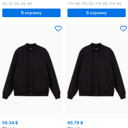
40
,
42
,
44
,
46
,
48
170-88
,
170-92
,
176-88
,
176-96
В корзину
В корзину
56.34 $
65.79 $