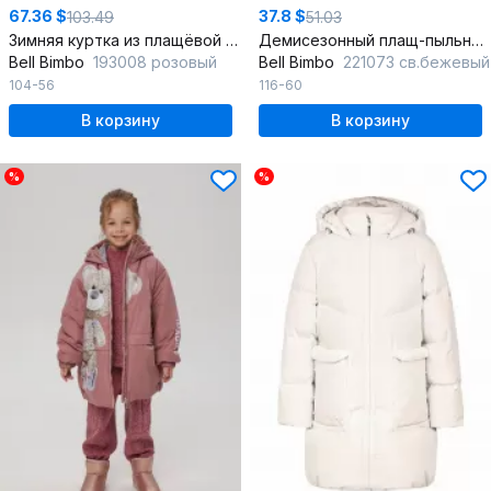
67.36 $
37.8 $
103.49
51.03
Зимняя куртка из плащёвой ткани с утеплителем и капюшоном
Демисезонный плащ-пыльник с вышивкой и цифровой печатью
Bell Bimbo
193008 розовый
Bell Bimbo
221073 св.бежевый
104-56
116-60
В корзину
В корзину
%
%