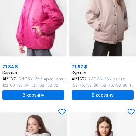
71.34 $
71.97 $
Куртка
Куртка
АРТУС
24С67-Р57 ярко-розовый
АРТУС
24С78-Р57 латте
122-60
,
128-64
,
134-68
,
152-72
152-76
,
152-80
,
158-76
,
158-80
,
158-84
В корзину
В корзину