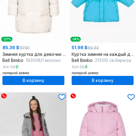
-27%
-14%
85.36 $
51.98 $
117.61
60.33
Зимняя куртка для девочки с пухом и декором из меха и бусин
Куртка зимняя на каждый день бирюзовая из плащёвой ткани
Bell Bimbo
193008/1 молоко
Bell Bimbo
213310 св.бирюза
104-56
104-56
последний размер
последний размер
В корзину
В корзину
%
%