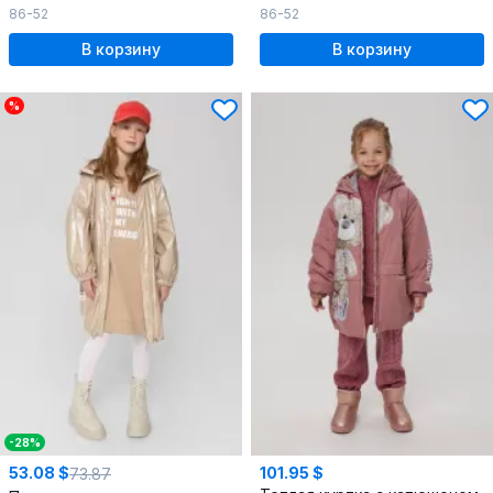
86-52
86-52
В корзину
В корзину
%
-28%
53.08 $
101.95 $
73.87