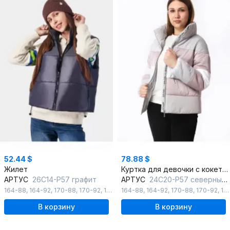
52.44 $
78.88 $
Жилет
Куртка для девочки с кокетками демисезонная утепленная
АРТУС
26С14-Р57 графит
АРТУС
24С20-Р57 северный_ветер
164-88
,
164-92
,
170-88
,
170-92
,
176-96
164-88
,
164-92
,
170-88
,
170-92
,
176-96
В корзину
В корзину