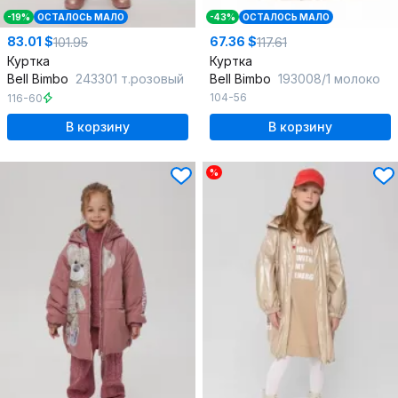
-19%
ОСТАЛОСЬ МАЛО
-43%
ОСТАЛОСЬ МАЛО
83.01 $
67.36 $
101.95
117.61
Куртка
Куртка
Bell Bimbo
243301 т.розовый
Bell Bimbo
193008/1 молоко
104-56
116-60
В корзину
В корзину
%