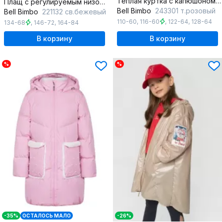
Теплая куртка с капюшоном для девочки
Плащ с регулируемым низом и декором нашивками и печатью
Bell Bimbo
243301 т.розовый
Bell Bimbo
221132 св.бежевый
110-60
,
116-60
,
122-64
,
128-64
134-68
,
146-72
,
164-84
В корзину
В корзину
%
%
-35%
ОСТАЛОСЬ МАЛО
-26%