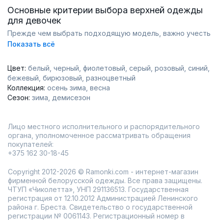
утепленных моделей увеличиваются с каждым сезоном.
Основные критерии выбора верхней одежды
Давайте разберемся, как выбрать идеальную верхнюю
для девочек
одежду для вашей юной модницы, будь то зимний
пуховик для школы или легкая ветровка для весенних
Прежде чем выбрать подходящую модель, важно учесть
прогулок.
несколько ключевых факторов. Современная детская
Показать всё
мода предлагает широкий выбор: от практичных парок до
элегантных пальто. При этом важно помнить, что верхняя
одежда должна сочетаться с другими элементами
Цвет:
белый
черный
фиолетовый
серый
розовый
синий
гардероба – футболками, водолазками, блузками и
бежевый
бирюзовый
разноцветный
джинсами.
Коллекция:
осень зима
весна
Как правильно определить размер
Сезон:
зима
демисезон
Перед покупкой важно правильно снять мерки. Особенно
это касается демисезонной и зимней одежды с
капюшоном. Обратите внимание на следующие
Лицо местного исполнительного и распорядительного
параметры:
органа, уполномоченное рассматривать обращения
Рост ребенка
покупателей:
Обхват груди
+375 162 30-18-45
Длина рукава
Обхват талии
Copyright 2012-2026 © Ramonki.com - интернет-магазин
фирменной белорусской одежды. Все права защищены.
Виды верхней одежды и их особенности
ЧТУП «Чиколетта», УНП 291136513. Государственная
Зимняя верхняя одежда
регистрация от 12.10.2012 Администрацией Ленинского
района г. Бреста. Свидетельство о государственной
Для холодного сезона рекомендуем обратить внимание
регистрации № 0061143. Регистрационный номер в
на утепленные модели: