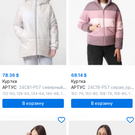
78.36 $
68.14 $
Куртка
Куртка
АРТУС
24С81-Р57 северный_ветер
АРТУС
24С19-Р57 серая_орхидея
122-60
,
128-64
,
134-64
,
140-68
,
152-76
152-76
,
158-76
,
152-80
,
164-80
,
158-76
,
158-80
,
158-84
В корзину
В корзину