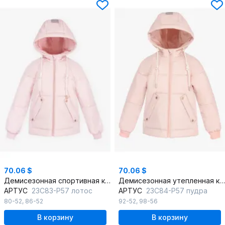
70.06 $
70.06 $
Демисезонная спортивная куртка для девочки с шевроном
Демисезонная утепленная куртка для девочки со шнуром на капюшоне
АРТУС
23С83-Р57 лотос
АРТУС
23С84-Р57 пудра
80-52
,
86-52
92-52
,
98-56
В корзину
В корзину