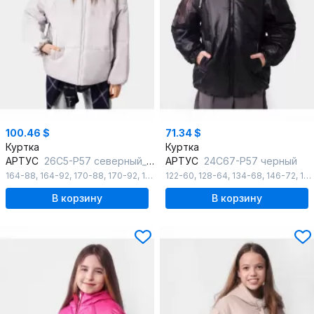
100.46 $
71.34 $
Куртка
Куртка
АРТУС
26С5-Р57 северный_ветер
АРТУС
24С67-Р57 черный
164-88
,
164-92
,
170-88
,
170-92
,
176-96
122-60
,
128-64
,
134-68
,
146-72
,
152-72
В корзину
В корзину