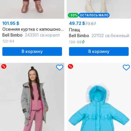
-33%
ОСТАЛОСЬ МАЛО
101.95 $
49.72 $
73.87
Осенняя куртка с капюшоном для девочки
Плащ
Bell Bimbo
243301 св.коралл
Bell Bimbo
221132 св.бежевый
122-64
134-68
В корзину
В корзину
%
%