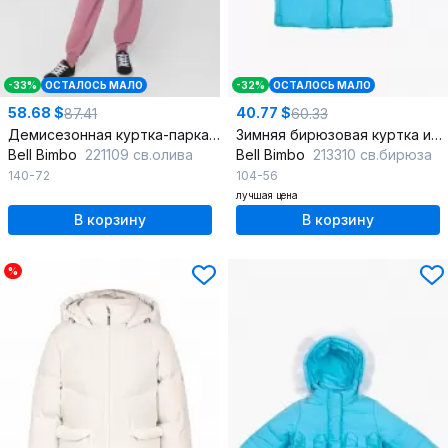
-33%
ОСТАЛОСЬ МАЛО
-32%
ОСТАЛОСЬ МАЛО
58.68 $
40.77 $
87.41
60.33
Демисезонная куртка-парка для девочки на утеплителе
Зимняя бирюзовая куртка из плащевой ткани с капюшоном
Bell Bimbo
221109 св.олива
Bell Bimbo
213310 св.бирюза
140-72
104-56
лучшая цена
В корзину
В корзину
%