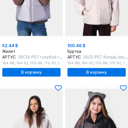
52.44 $
100.46 $
Жилет
Куртка
АРТУС
26С14-Р57 голубой гранит
АРТУС
26С5-Р57 белый_песок
164-88
,
164-92
,
170-88
,
170-92
,
176-96
164-88
,
164-92
,
170-88
,
170-92
,
176-96
В корзину
В корзину