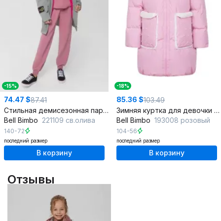
-15%
-18%
74.47 $
85.36 $
87.41
103.49
Стильная демисезонная парка из текстиля с утеплителем
Зимняя куртка для девочки с плащевой тканью и утеплителем
Bell Bimbo
221109 св.олива
Bell Bimbo
193008 розовый
140-72
104-56
последний размер
последний размер
В корзину
В корзину
Отзывы