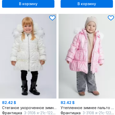
В корзину
В корзину
82.42 $
82.42 $
Стеганое укороченное зимнее пальто на молнии для девочки
Утепленное зимнее пальто с рюшем и меховым капюшоном
Франтишка
З-3108 я-21с-122-с78 молочный
Франтишка
З-3108 я-21с-122-с78 светло-розовый