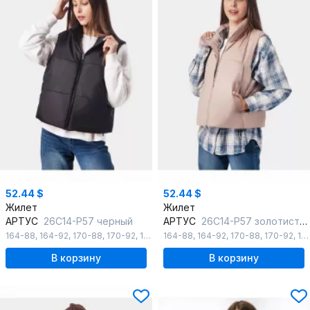
52.44 $
52.44 $
Жилет
Жилет
АРТУС
26С14-Р57 черный
АРТУС
26С14-Р57 золотистый_беж
164-88
,
164-92
,
170-88
,
170-92
,
176-96
164-88
,
164-92
,
170-88
,
170-92
,
176-96
В корзину
В корзину