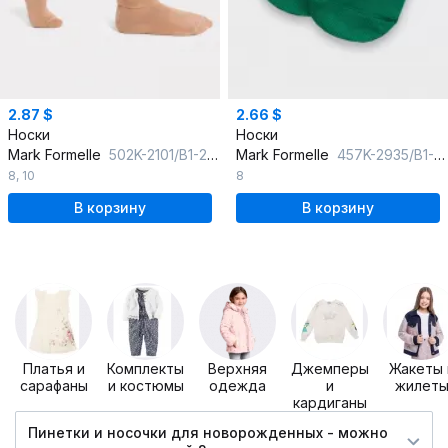
2.87 $
2.66 $
Носки
Носки
Mark Formelle
502K-2101/B1-22502K капучино_рис.2101
Mark Formelle
457K-2935/B1-25457K молочный_рис.2935
8
,
10
8
В корзину
В корзину
Платья и
Комплекты
Верхняя
Джемперы
Жакеты 
сарафаны
и костюмы
одежда
и
жилет
кардиганы
Пинетки и носочки для новорожденных - можно