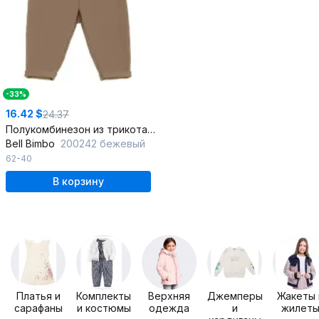
-33%
16.42 $
24.37
Полукомбинезон из трикотажа с пуговицами для мальчика
Bell Bimbo
200242 бежевый
62-40
В корзину
Платья и
Комплекты
Верхняя
Джемперы
Жакеты 
сарафаны
и костюмы
одежда
и
жилет