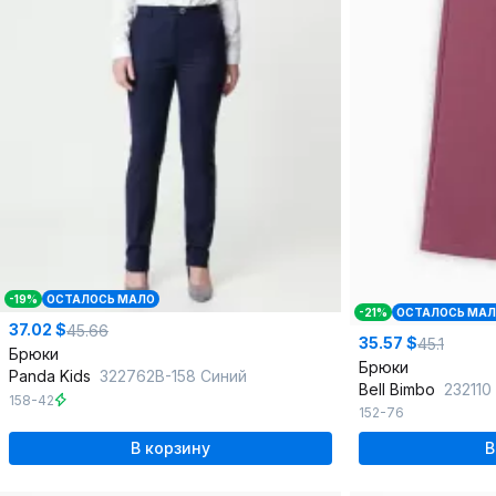
-19%
ОСТАЛОСЬ МАЛО
-21%
ОСТАЛОСЬ МА
37.02 $
45.66
35.57 $
45.1
Брюки
Брюки
Panda Kids
322762B-158 Синий
Bell Bimbo
232110
158-42
152-76
В корзину
В