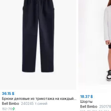
36.15 $
18.37 $
Брюки деловые из трикотажа на каждый день
Шорты
Bell Bimbo
240245 т.синий
Bell Bimbo
25017
152-76