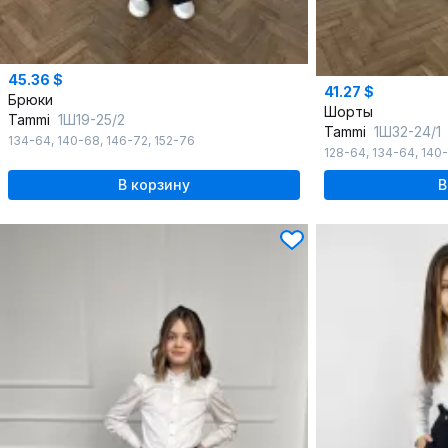
45.36 $
41.27 $
Брюки
Шорты
Tammi
1Ш19-25/2
Tammi
1Ш32-24/1
134-64
,
140-68
,
146-72
,
152-76
128-64
,
134-64
,
140
В корзину
В