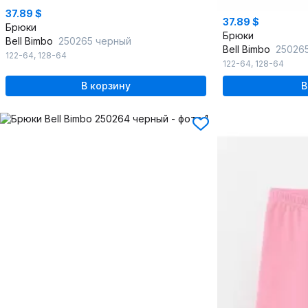
37.89 $
37.89 $
Брюки
Брюки
Bell Bimbo
250265 черный
Bell Bimbo
250265
122-64
,
128-64
122-64
,
128-64
В корзину
В