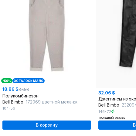
-50%
ОСТАЛОСЬ МАЛО
18.86 $
37.58
32.06 $
Полукомбинезон
Bell Bimbo
172069 цветной меланж
Bell Bimbo
23209
104-56
146-72
последний размер
В корзину
В