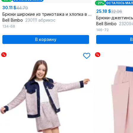
-21%
ОСТАЛОСЬ МА
30.11 $
44.79
25.18 $
32.06
Брюки широкие из трикотажа и хлопка в ярком цвете
Bell Bimbo
230111 абрикос
Bell Bimbo
23209
134-68
146-72
В корзину
В
%
%