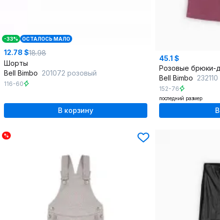
-33%
ОСТАЛОСЬ МАЛО
12.78 $
18.98
45.1 $
Шорты
Bell Bimbo
201072 розовый
Bell Bimbo
232110
116-60
152-76
последний размер
В корзину
В
%