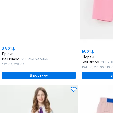
38.21 $
16.21 $
Брюки
Шорты
Bell Bimbo
250264 черный
Bell Bimbo
26020
122-64
,
128-64
104-56
,
110-60
,
116-
В корзину
В