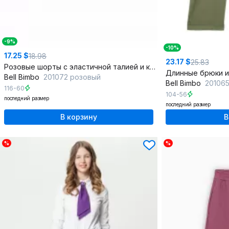
-9%
-10%
17.25 $
18.98
23.17 $
25.83
Розовые шорты с эластичной талией и капсульным дизайном
Bell Bimbo
201072 розовый
Bell Bimbo
201065
116-60
104-56
последний размер
последний размер
В корзину
В
%
%