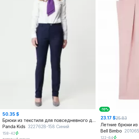
-10%
50.35 $
23.17 $
25.83
Брюки из текстиля для повседневного делового стиля
Panda Kids
322762B-158 Синий
Bell Bimbo
20106
158-42
122-64