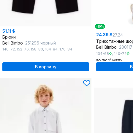
-10%
51.11 $
24.39 $
27.24
Брюки
Bell Bimbo
251296 черный
Bell Bimbo
200117
146-72
,
152-76
,
158-80
,
164-84
,
170-84
134-68
,
140-72
последний размер
В корзину
В