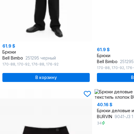
61.9 $
61.9 $
Брюки
Брюки
Bell Bimbo
251295 черный
Bell Bimbo
251295
170-88
,
170-92
,
176-88
,
176-92
170-88
,
170-92
,
176
В корзину
В
40.16 $
BURVIN
9041-J3 1
34