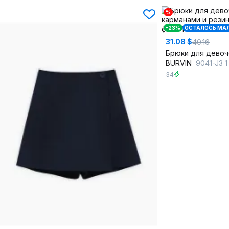
%
-23%
ОСТАЛОСЬ МА
31.08 $
40.16
BURVIN
9041-J3 1
34