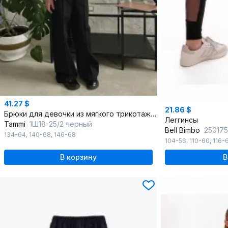
41.27 $
21.86 $
Брюки для девочки из мягкого трикотажа с просторным кроем
Леггинсы
Tammi
1Ш18-25/2 черный
Bell Bimbo
25017
134-64
,
140-68
,
146-68
104-56
,
110-60
,
116-
В корзину
В