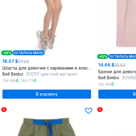
-34%
ОСТАЛОСЬ МАЛО
-43%
ОСТАЛОСЬ МА
18.07 $
27.24
14.66 $
25.83
Шорты для девочки с карманами и эластичным поясом
Bell Bimbo
200117 цветной метанит
Bell Bimbo
20106
134-68
,
140-72
122-64
В корзину
В
%
%