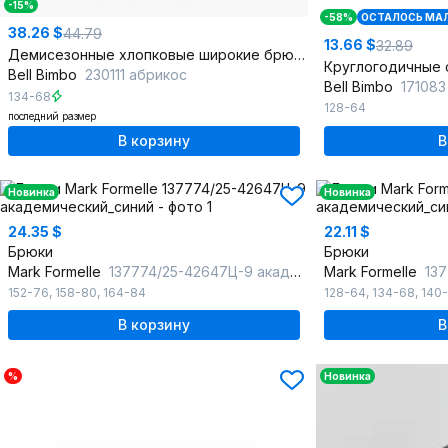
-15%
-58%
ОСТАЛОСЬ МА
38.26 $
44.79
13.66 $
32.89
Демисезонные хлопковые широкие брюки для девочки
Bell Bimbo
230111 абрикос
Bell Bimbo
171083
134-68
128-64
последний размер
В корзину
В
Новинка
Новинка
24.35 $
22.11 $
Брюки
Брюки
Mark Formelle
137774/25-42647Ц-9 академический_синий
Mark Formelle
1377
152-76
,
158-80
,
164-84
128-64
,
134-68
,
140
В корзину
В
%
Новинка