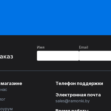
Имя
Email
%
заказ
 магазине
Телефон поддержки
 нас
Электронная почта
лог
sales@ramonki.by
оурум
Время работы