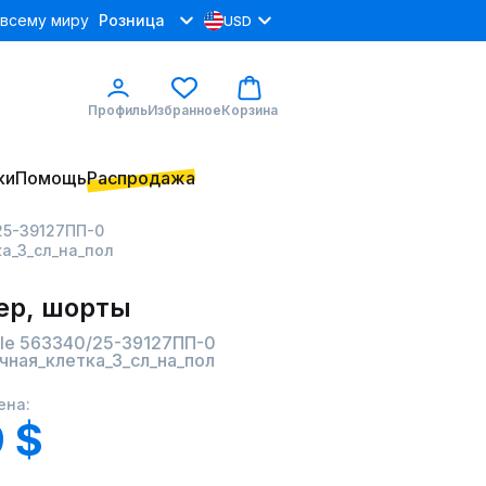
 всему миру
Розница
USD
Профиль
Избранное
Корзина
ки
Помощь
Распродажа
/25-39127ПП-0
а_3_сл_на_пол
р, шорты
lle 563340/25-39127ПП-0
чная_клетка_3_сл_на_пол
ена:
9 $