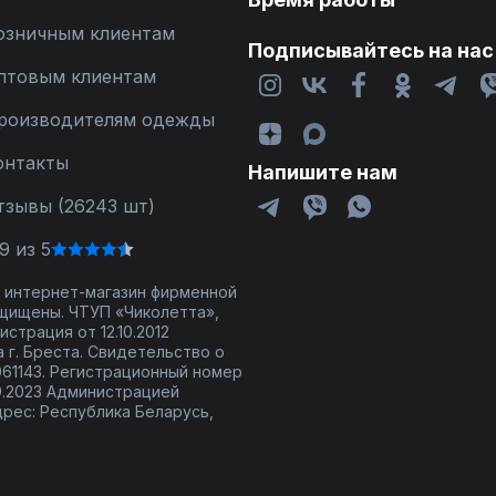
озничным клиентам
Подписывайтесь на нас
птовым клиентам
роизводителям одежды
онтакты
Напишите нам
тзывы (26243 шт)
9 из 5
 - интернет-магазин фирменной
щищены. ЧТУП «Чиколетта»,
страция от 12.10.2012
 г. Бреста. Свидетельство о
61143. Регистрационный номер
9.2023 Администрацией
дрес: Республика Беларусь,