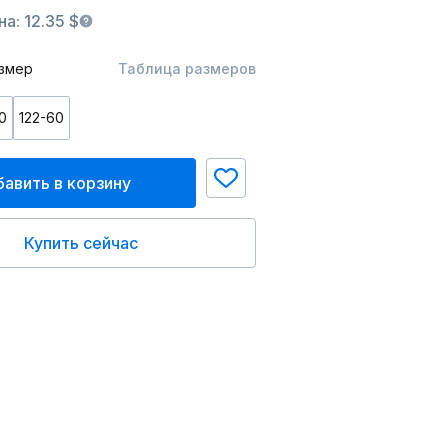
а: 12.35 $
змер
Таблица размеров
0
122-60
авить в корзину
Купить сейчас