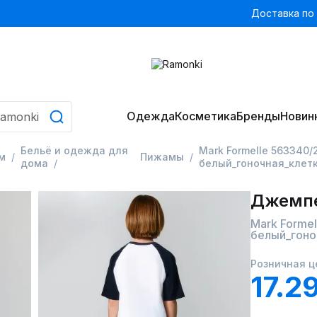
Доставка по
Одежда
Косметика
Бренды
Новин
Бельё и одежда для
Mark Formelle 563340
м
Пижамы
дома
белый_гоночная_клетк
Джемпе
Mark Forme
белый_гоно
Розничная ц
17.2