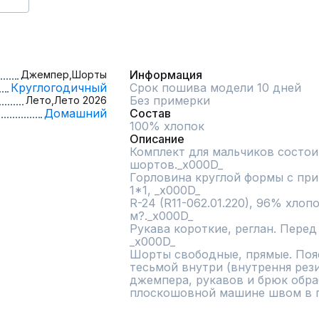
Информация
Джемпер,
Шорты
Круглогодичный
Срок пошива модели 10 дней
Без примерки
Лето,
Лето 2026
Домашний
Состав
100% хлопок
Описание
Комплект для мальчиков состои
шортов._x000D_

Горловина круглой формы с при
1*1, _x000D_

R-24 (R11-062.01.220), 96% хлопо
м?._x000D_

Рукава короткие, реглан. Перед
_x000D_

Шорты свободные, прямые. Пояс
тесьмой внутри (внутрення рези
джемпера, рукавов и брюк обраб
плоскошовной машине швом в п