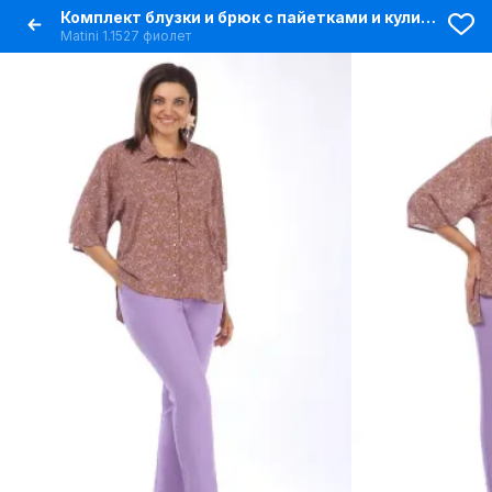
Комплект блузки и брюк с пайетками и кулиской в демисезон
Matini 1.1527 фиолет