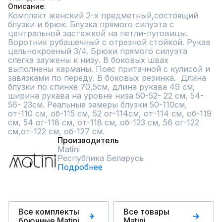
Описание
Комплект женский 2-х предметный,состоящий 
блузки и брюк. Блузка прямого силуэта с 
центральной застежкой на петли-пуговицы. 
Воротник рубашечный с отрезной стойкой. Рукав 
цельнокроеный 3/4. Брюки прямого силуэта 
слегка заужены к низу. В боковых швах 
выполнены карманы. Пояс притачной с кулисой и 
завязками по переду. В боковых резинка.  Длина 
блузки по спинке 70,5см, длина рукава 49 см, 
ширина рукава на уровне низа 50-52- 22 см, 54-
56- 23см. Реальные замеры блузки 50-110см, 
от-110 см, об-115 см, 52 ог-114см, от-114 см, об-119 
см, 54 ог-118 см, от-118 см, об-123 см, 56 ог-122 
см,от-122 см, об-127 см.
Производитель
Matini
Республика Беларусь
Подробнее
Все комплекты
Все товары
брючные Matini
Matini