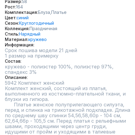
Размер
58
Рост
164
Комплектация
Блуза,
Платье
Цвет
синий
Сезон
Круглогодичный
Коллекция
Праздничная
Стиль
Нарядный
Материал
кружево
Информация
Срок пошива модели 21 дней
1 размер на примерку
Состав
кружево - полиэстер 100%, полиэстер 97%, 
спандекс 3%
Описание
5942 Комплект женский 

Комплект женский, состоящий из платья, 
выполненного из костюмно-плательной ткани, и 
блузки из гипюра.

      Платье женское полуприлегающего силуэта, 
перед и спинка на трикотажной подкладке. Длина 
по среднему шву спинки 54,56,58,60р - 104 см, 
62,64,66р - 105,5 см. Перед платья с рельефными 
швами, проходящими через центр груди, 
идущими от пройм и уходящими в талиевые 