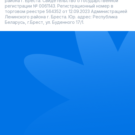
района г. Бреста. Свидетельство о государственной
регистрации № 0061143. Регистрационный номер в
торговом реестре 564352 от 12.09.2023 Администрацией
Ленинского района г. Бреста. Юр. адрес: Республика
Беларусь, г.Брест, ул. Буденного 17/1.