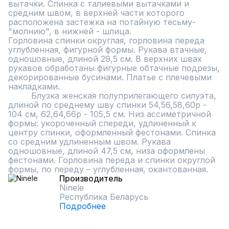
вытачки. Спинка с талиевыми вытачками и 
средним швом, в верхней части которого 
расположена застежка на потайную тесьму-
"молнию", в нижней - шлица.

Горловина спинки округлая, горловина переда 
углубленная, фигурной формы. Рукава втачные, 
одношовные, длиной 29,5 см. В верхних швах 
рукавов обработаны фигурные обтачные подрезы, 
декорированные бусинами. Платье с плечевыми 
накладками.

         Блузка женская полуприлегающего силуэта, 
длиной по среднему шву спинки 54,56,58,60р - 
104 см, 62,64,66р - 105,5 см. Низ ассиметричной 
формы: укороченный спереди, удлиненный к 
центру спинки, оформленный фестонами. Спинка 
со средним удлиненным швом. Рукава 
одношовные, длиной 47,5 см, низа оформлены 
фестонами. Горловина переда и спинки округлой 
формы, по переду – углубленная, окантованная.
Производитель
Ninele
Республика Беларусь
Подробнее