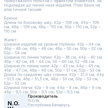
трикотажного полотна с эффектом «пайеток», на 
подкладке до линии низа изделия. Пояс брюк на 
эластичной тесьме

Брюки:

Длина по боковому шву: 42р – 109 см, 44р – 109 
см, 46р – 109 см, 48р – 110 см, 50р – 110 см, 52р – 
110 см           

Жилет:

Ширина изделия на уровне глубины: 42р – 44 см, 
46р – 48 см, 46р – 48 см, 48р – 50 см, 50р – 52 см, 
52р – 54 см.

Ширина по линии талии: 42р – 38 см, 44р – 40 см, 
46р – 42 см, 48 – 44 см, 50 – 46 см, 52 –48 см.

Ширина по линии низа: 42р – 43 см, 44р – 45 см, 
46р – 47 см, 48р – 49 см, 50р – 51 см, 52р – 53 см.

Длина по среднему шву спинки: 42р – 51,5 см, 44р 
– 51,5 см, 46р – 51,5 см, 48р – 53 см, 50р – 53 см, 
52р – 53 см.

Ширина плеча: 42р – 9 см, 44р – 9 см, 46р – 9 см, 
48р – 9,5 см, 50р – 9,5 см, 52р – 9,5 см.
Производитель
N.O.W.
N.O.
Республика Беларусь