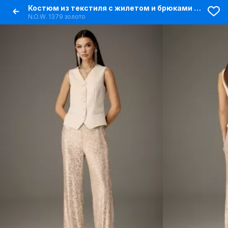
Костюм из текстиля с жилетом и брюками из пайеточного трикотажа
N.O.W. 1379 золото