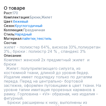
О товаре
Рост
170
Комплектация
Брюки,
Жилет
Цвет
бежевый
Сезон
Круглогодичный
Коллекция
Праздничная
Стиль
Нарядный
Материал
пайетки,
текстиль
Состав
жилет - полиэстер 64%, вискоза 33%,полиуретан 
3%.; брюки : полиэстр 24 % , спандекс 3%
Описание
Комплект женский 2х предметный :жилет  и 
брюки           

  Жилет: полуприлегающего силуэта, из 
костюмной ткани, длиной до уровня бедер. 
Изделие имеет подкладку только по деталям 
переда. Перед на центрально- бортовой 
застежке, оформлен пуговицами в цвет ткани. На 
уровне талии имитация прорезных карманов в 
рамку. Горловина – «V»- образная, низ изделия – 
фигурный.

   Брюки: расширены к низу, выполнены из 