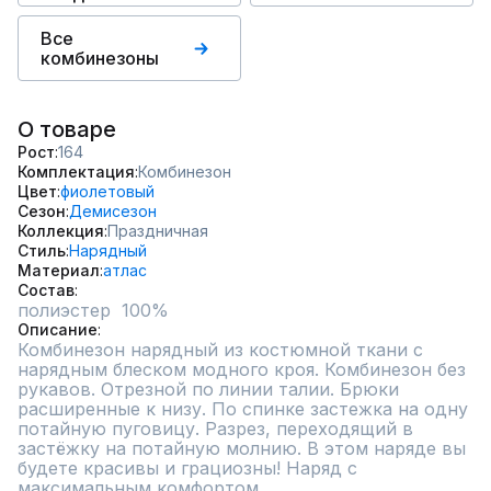
Все
комбинезоны
О товаре
Рост
164
Комплектация
Комбинезон
Цвет
фиолетовый
Сезон
Демисезон
Коллекция
Праздничная
Стиль
Нарядный
Материал
атлас
Состав
полиэстер  100%
Описание
Комбинезон нарядный из костюмной ткани с 
нарядным блеском модного кроя. Комбинезон без 
рукавов. Отрезной по линии талии. Брюки 
расширенные к низу. По спинке застежка на одну 
потайную пуговицу. Разрез, переходящий в 
застёжку на потайную молнию. В этом наряде вы 
будете красивы и грациозны! Наряд с 
максимальным комфортом.
