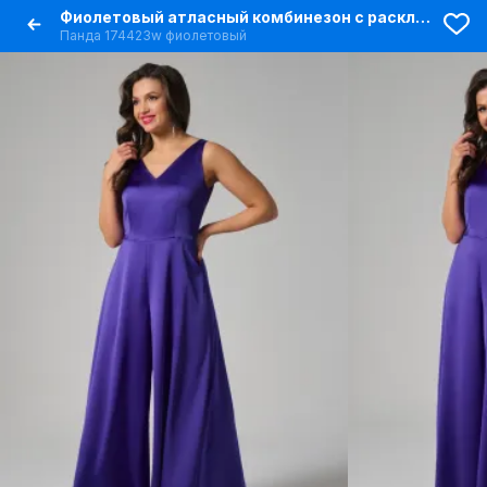
Фиолетовый атласный комбинезон с расклешенными брюками
Панда 174423w фиолетовый