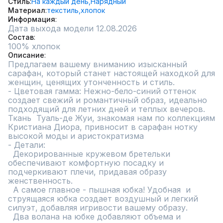
Стиль
На каждый день,
Нарядный
Материал
текстиль,
хлопок
Информация
Дата выхода модели 12.08.2026
Состав
100% хлопок
Описание
Предлагаем вашему вниманию изысканный 
сарафан, который станет настоящей находкой для 
женщин, ценящих утонченность и стиль.

- Цветовая гамма: Нежно-бело-синий оттенок 
создает свежий и романтичный образ, идеально 
подходящий для летних дней и теплых вечеров. 
Ткань  Туаль-де Жуи, знакомая нам по коллекциям 
Кристиана Диора, привносит в сарафан нотку 
высокой моды и аристократизма

- Детали:

  Декорированные кружевом бретельки 
обеспечивают комфортную посадку и 
подчеркивают плечи, придавая образу 
женственность.

  А самое главное - пышная юбка! Удобная  и 
струящаяся юбка создает воздушный и легкий 
силуэт, добавляя игривости вашему образу.

  Два волана на юбке добавляют объема и 