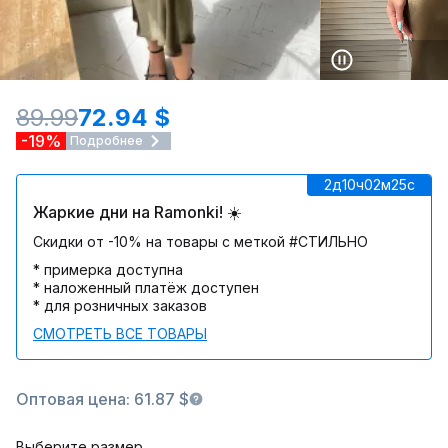
89.99
72.94 $
-19%
Подробнее
2д
10ч
02м
25c
Жаркие дни на Ramonki! ☀️
Скидки от -10% на товары с меткой #СТИЛЬНО
* примерка доступна
* наложенный платёж доступен
* для розничных заказов
СМОТРЕТЬ ВСЕ ТОВАРЫ
Оптовая цена: 61.87 $
Выберите размер