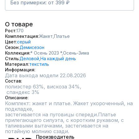
Без примерки: от 399 ₽
О товаре
Рост
170
Комплектация
Жакет,
Платье
Цвет
серый
Сезон
Демисезон
Коллекция
* Осень 2023 *,
Осень-Зима
Стиль
Деловой,
На каждый день
Материал
текстиль
Информация
Дата выхода модели 22.08.2026
Состав
полиэстер 63%, вискоза 34%,

 спандекс 3%
Описание
Комплект: жакет и платье. Жакет укороченный, на 
подкладке, 

застегивается на пуговицы спереди.Платье 
прилегающего силуэта, с коротким рукавом, с 
талиевыми вытачками, застегивается на 
потайную молнию сзади.
Производитель