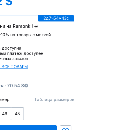
2 $
2д
7ч
54м
43c
и на Ramonki! ☀️
-10% на товары с меткой
О
а доступна
ный платёж доступен
ичных заказов
 ВСЕ ТОВАРЫ
а: 70.54 $
змер
Таблица размеров
46
48