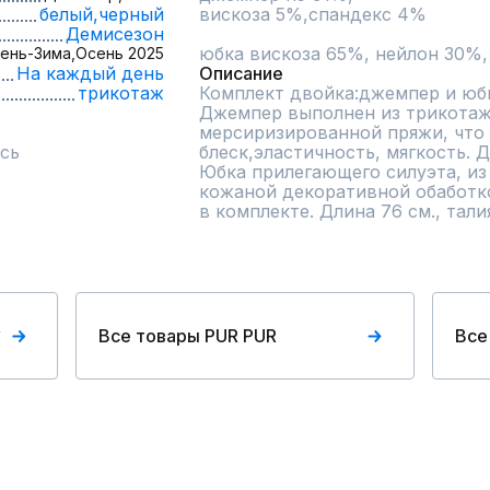
белый,
черный
вискоза 5%,спандекс 4%

Демисезон
юбка вискоза 65%, нейлон 30%,
ень-Зима,
Осень 2025
На каждый день
Описание
трикотаж
Комплект двойка:джемпер и юбк
Джемпер выполнен из трикотажн
мерсиризированной пряжи, что
сь
блеск,эластичность, мягкость. Дл
Юбка прилегающего силуэта, из 
кожаной декоративной обаботко
в комплекте. Длина 76 см., тали
R
Все товары PUR PUR
Все