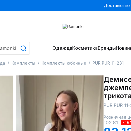
Доставка по
Одежда
Косметика
Бренды
Новин
да
Комплекты
Комплекты юбочные
PUR PUR 11-231
Демисе
джемпе
трикот
PUR PUR 11-
Розничная ц
102.81
-1