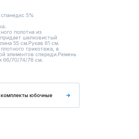
 спанедкс 5%
а.

ого полотна из 
 придает шелковистый 
ина 55 см.Рукав 61 см.

плотного трикотажа, в 
й элементов спереди.Ремень 
я 66/70/74/78 см.
 комплекты юбочные