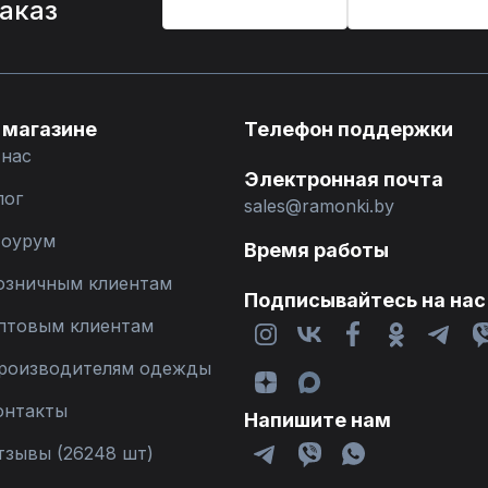
заказ
 магазине
Телефон поддержки
 нас
Электронная почта
лог
sales@ramonki.by
оурум
Время работы
озничным клиентам
Подписывайтесь на нас
птовым клиентам
роизводителям одежды
онтакты
Напишите нам
тзывы (26248 шт)