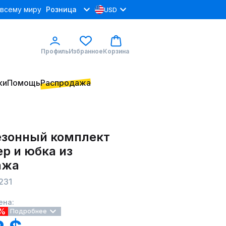
 всему миру
Розница
USD
Профиль
Избранное
Корзина
ки
Помощь
Распродажа
зонный комплект
р и юбка из
ажа
231
ена:
9%
Подробнее