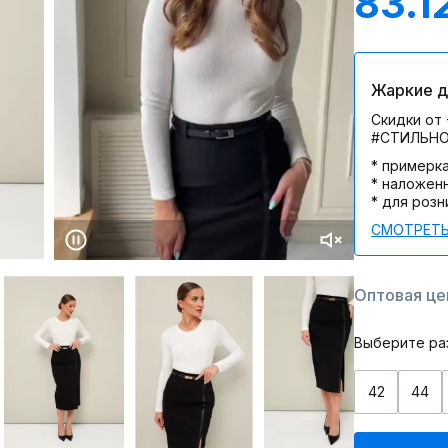
83.1
Жаркие дн
Скидки от 
#СТИЛЬН
* примерк
* наложен
* для розн
СМОТРЕТЬ
Оптовая цен
Выберите ра
42
44