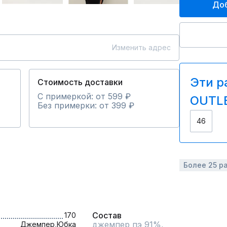
Доб
Изменить адрес
Эти р
Стоимость доставки
С примеркой: от 599 ₽
OUTLE
Без примерки: от 399 ₽
46
Более 25 р
Состав
170
джемпер пэ 91%,

Джемпер,
Юбка