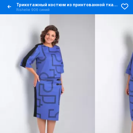
Трикотажный костюм из принтованной ткани с юбкой и блузой
Rishelie 906 синий