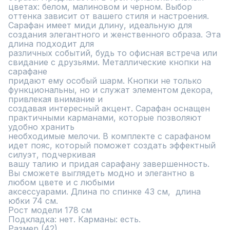
цветах: белом, малиновом и черном. Выбор 
оттенка зависит от вашего стиля и настроения.

Сарафан имеет миди длину, идеальную для 
создания элегантного и женственного образа. Эта 
длина подходит для

различных событий, будь то офисная встреча или 
свидание с друзьями. Металлические кнопки на 
сарафане

придают ему особый шарм. Кнопки не только 
функциональны, но и служат элементом декора, 
привлекая внимание и

создавая интересный акцент. Сарафан оснащен 
практичными карманами, которые позволяют 
удобно хранить

необходимые мелочи. В комплекте с сарафаном 
идет пояс, который поможет создать эффектный 
силуэт, подчеркивая

вашу талию и придая сарафану завершенность. 
Вы сможете выглядеть модно и элегантно в 
любом цвете и с любыми

аксессуарами. Длина по спинке 43 см,  длина 
юбки 74 см.

Рост модели 178 см

Подкладка: нет. Карманы: есть.

Размер (42)	
