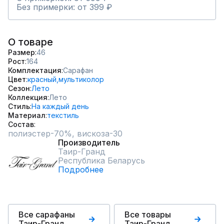
Без примерки: от 399 ₽
О товаре
Размер
46
Рост
164
Комплектация
Сарафан
Цвет
красный,
мультиколор
Сезон
Лето
Коллекция
Лето
Стиль
На каждый день
Материал
текстиль
Состав
полиэстер-70%, вискоза-30
Производитель
Таир-Гранд
Республика Беларусь
Подробнее
Все сарафаны
Все товары
Таир-Гранд
Таир-Гранд