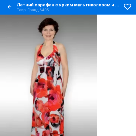
Летний сарафан с ярким мультиколором и стилизованным силуэтом
Таир-Гранд 6405