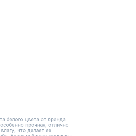
а белого цвета от бренда 
особенно прочная, отлично 
лагу, что делает ее 
а. Белая рубашка женская - 