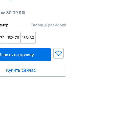
а: 30.39 $
змер
Таблица размеров
-72
152-76
158-80
авить в корзину
Купить сейчас