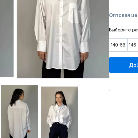
Оптовая цен
Выберите ра
140-68
146
Доб