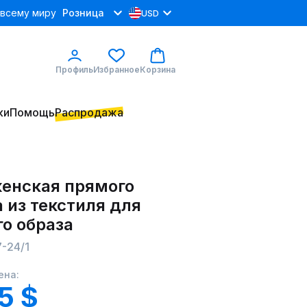
 всему миру
Розница
USD
Профиль
Избранное
Корзина
ки
Помощь
Распродажа
женская прямого
 из текстиля для
о образа
-24/1
ена:
5 $