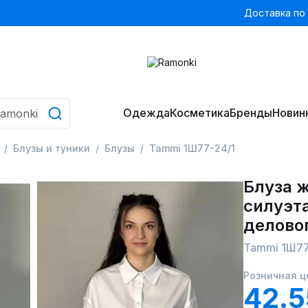
Доставка по
Одежда
Косметика
Бренды
Новин
Блузы и туники
Блузы
Tammi 1Ш77-24/1
Блуза 
силуэта
деловог
Tammi 1Ш77
Розничная ц
42.5