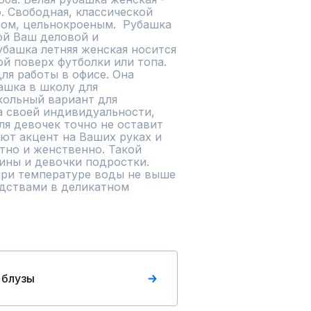
. Свободная, классической 
ом, цельнокроеным.  Рубашка 
й Ваш деловой и 
башка летняя женская носится 
ой поверх футболки или топа. 
ля работы в офисе. Она 
ашка в школу для 
ольный вариант для 
а своей индивидуальности, 
я девочек точно не оставит 
ют акцент на Ваших руках и 
тно и женственно. Такой 
ны и девочки подростки.  
ри температуре воды не выше 
ствами в деликатном 
 блузы