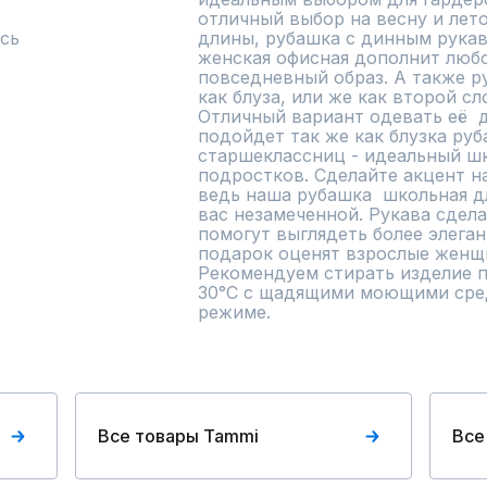
отличный выбор на весну и лето
сь
длины, рубашка с динным рукав
женская офисная дополнит любо
повседневный образ. А также ру
как блуза, или же как второй сл
Отличный вариант одевать её  д
подойдет так же как блузка руб
старшеклассниц - идеальный шк
подростков. Сделайте акцент н
ведь наша рубашка  школьная дл
вас незамеченной. Рукава сдела
помогут выглядеть более элеган
подарок оценят взрослые женщи
Рекомендуем стирать изделие п
30°С с щадящими моющими сред
режиме.
Все товары Tammi
Все