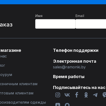
Имя
Email
%
заказ
 магазине
Телефон поддержки
 нас
Электронная почта
лог
sales@ramonki.by
оурум
Время работы
озничным клиентам
Подписывайтесь на нас
птовым клиентам
роизводителям одежды